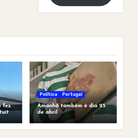
Política
Portugal
 fez
Amanhã também é dia 25
tuita
de abril