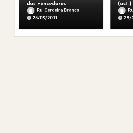
dos vencedores
(act.)
Rui Cerdeira Branco
Ru
25/09/2011
28/