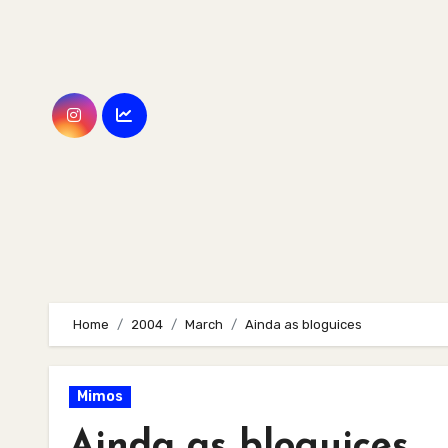
Skip
to
content
Home
2004
March
Ainda as bloguices
Mimos
Ainda as bloguices