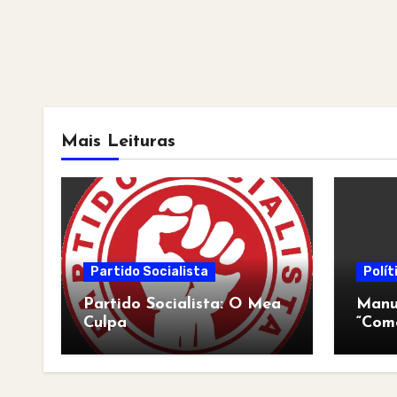
Mais Leituras
Partido Socialista
Polít
Partido Socialista: O Mea
Manua
Culpa
“Com
pós-a