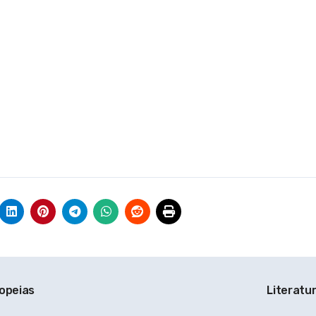
ropeias
Literatu