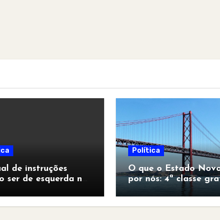
ica
Política
l de instruções
O que o Estado Novo
o ser de esquerda no
por nós: 4ª classe gra
pocalipse”
para todos