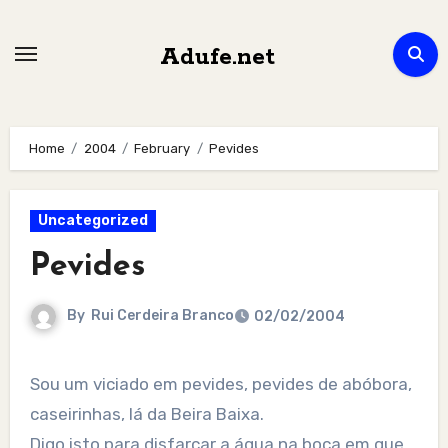
Skip
to
Adufe.net
content
Home
2004
February
Pevides
Uncategorized
Pevides
By
Rui Cerdeira Branco
02/02/2004
Sou um viciado em pevides, pevides de abóbora,
caseirinhas, lá da Beira Baixa.
Digo isto para disfarçar a água na boca em que