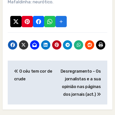
Mafaldinha: neurótico.
Post
O céu tem cor de
Desregramento – Os
navigation
crude
jornalistas e a sua
opinião nas páginas
dos jornais (act.)