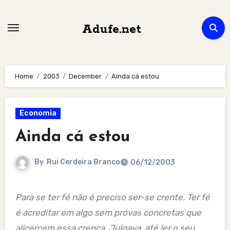
Skip
to
Adufe.net
content
Home
2003
December
Ainda cá estou
Economia
Ainda cá estou
By
Rui Cerdeira Branco
06/12/2003
Para se ter fé não é preciso ser-se crente. Ter fé
é acreditar em algo sem provas concretas que
alicercem essa crença. Julgava, até ler o seu