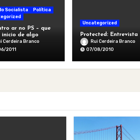
do Socialista
Política
egorized
Uncategorized
tro ar no PS – que
Protected: Entrevista
 início de algo
r
i Cerdeira Branco
Rui Cerdeira Branco
06/2011
07/08/2010