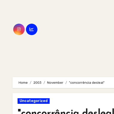
Skip
to
content
Home
2003
November
"concorrência desleal"
Uncategorized
"concorrência desleal