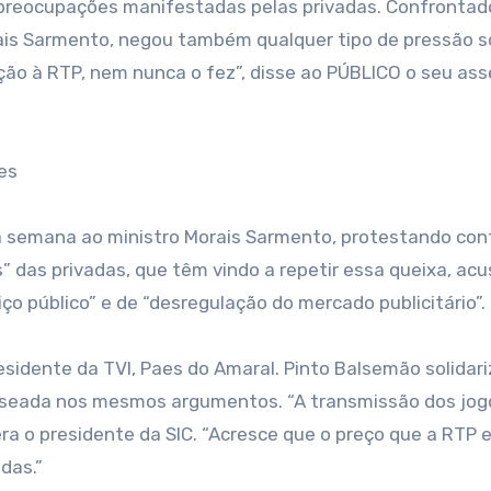
s preocupações manifestadas pelas privadas. Confrontad
orais Sarmento, negou também qualquer tipo de pressão s
ação à RTP, nem nunca o fez”, disse ao PÚBLICO o seu as
es
a semana ao ministro Morais Sarmento, protestando con
s” das privadas, que têm vindo a repetir essa queixa, ac
o público” e de “desregulação do mercado publicitário”.
presidente da TVI, Paes do Amaral. Pinto Balsemão solidar
aseada nos mesmos argumentos. “A transmissão dos jo
dera o presidente da SIC. “Acresce que o preço que a RTP 
das.”