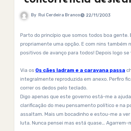
By
Rui Cerdeira Branco
22/11/2003
Parto do princípio que somos todos boa gente. Bem sei que não somos mas a opção oposta não é
propriamente uma opção. E com nins também nã
positivos de avanço para todos! Depois logo se 
Via os
Os cães ladram e a caravana passa
ch
integralmente reproduzida em anexo. Perfiro fic
correr os dedos pelo teclado.
Digo apenas que este governo está-me a ajudar
clarificação do meu pensamento político e na 
assaltam. Mais um bocadinho e estou-me a ver a
luta. Nunca pensei mas está quase… Agarrem-m