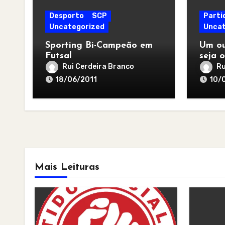
Desporto
SCP
Parti
Uncategorized
Uncat
Sporting Bi-Campeão em
Um ou
Futsal
seja o
melho
Rui Cerdeira Branco
Ru
18/06/2011
10/
Mais Leituras