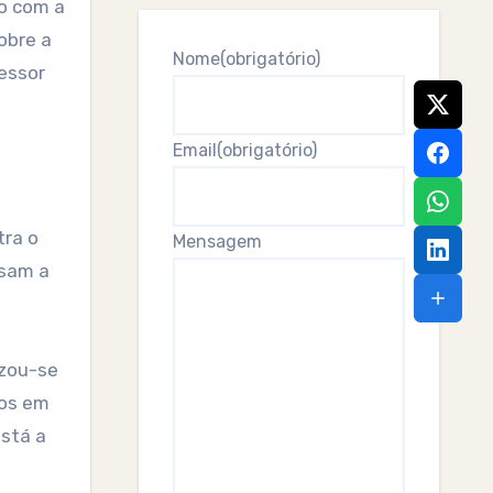
o com a
obre a
Nome
(obrigatório)
sessor
Email
(obrigatório)
tra o
Mensagem
usam a
izou-se
gos em
está a