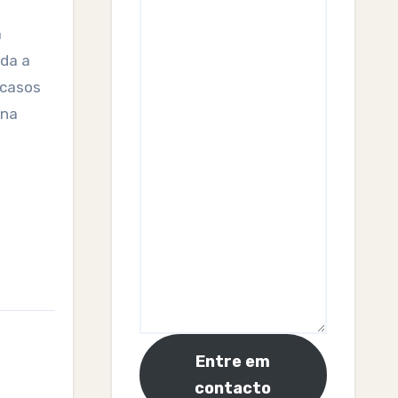
a
ada a
 casos
 na
Entre em
contacto