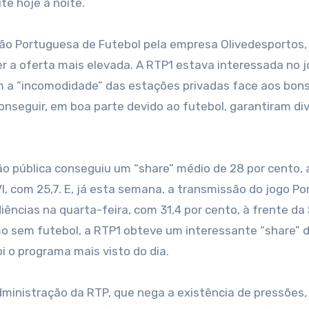
te hoje à noite.
ão Portuguesa de Futebol pela empresa Olivedesportos,
r a oferta mais elevada. A RTP1 estava interessada no j
om a “incomodidade” das estações privadas face aos bon
onseguir, em boa parte devido ao futebol, garantiram di
o pública conseguiu um “share” médio de 28 por cento, 
VI, com 25,7. E, já esta semana, a transmissão do jogo Po
diências na quarta-feira, com 31,4 por cento, à frente da 
o sem futebol, a RTP1 obteve um interessante “share” d
foi o programa mais visto do dia.
dministração da RTP, que nega a existência de pressões,