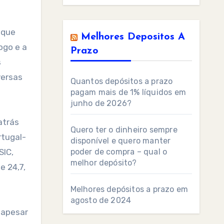
 que
Melhores Depositos A
ogo e a
Prazo
s
versas
Quantos depósitos a prazo
pagam mais de 1% líquidos em
junho de 2026?
atrás
Quero ter o dinheiro sempre
rtugal-
disponível e quero manter
SIC,
poder de compra – qual o
melhor depósito?
e 24,7,
Melhores depósitos a prazo em
agosto de 2024
 apesar