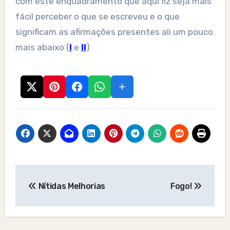
com este enquadramento que aqui fiz seja mais
fácil perceber o que se escreveu e o que
significam as afirmações presentes ali um pouco
mais abaixo (
I
e
II
)
Post
Nítidas Melhorias
Fogo!
navigation