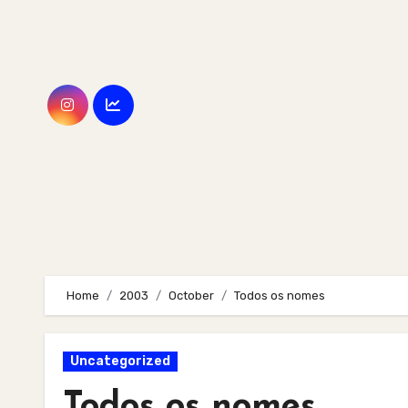
Skip
to
content
Home
2003
October
Todos os nomes
Uncategorized
Todos os nomes