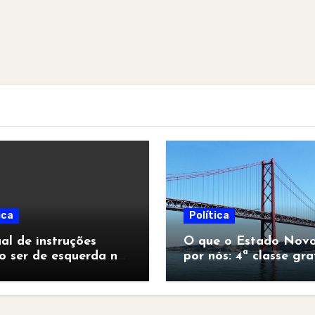
ica
Política
l de instruções
O que o Estado Novo
o ser de esquerda no
por nós: 4ª classe gra
pocalipse”
para todos