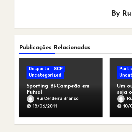
By
Ru
Publicações Relacionadas
Desporto
SCP
Parti
Uncategorized
Uncat
Sporting Bi-Campeão em
Um ou
Futsal
seja o
melho
Rui Cerdeira Branco
Ru
18/06/2011
10/