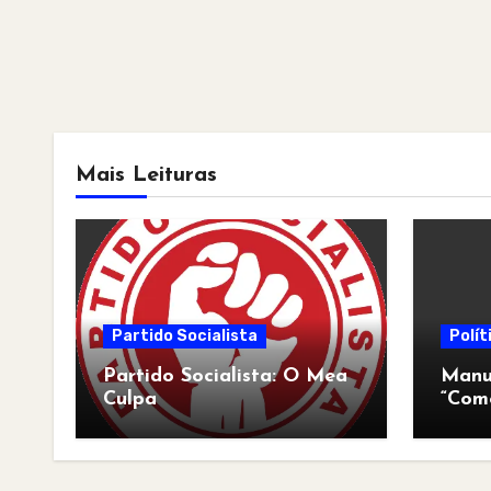
Mais Leituras
Partido Socialista
Polít
Partido Socialista: O Mea
Manua
Culpa
“Com
pós-a