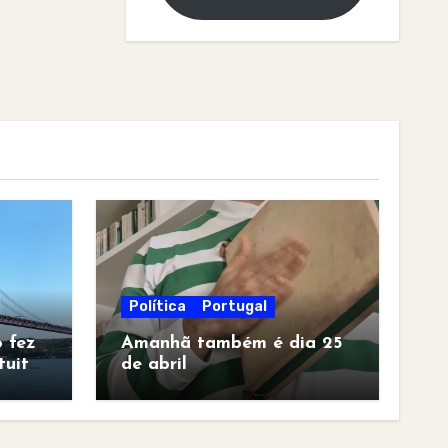
Política
Portugal
 fez
Amanhã também é dia 25
tuita
de abril