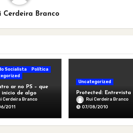
i Cerdeira Branco
do Socialista
Política
egorized
Uncategorized
tro ar no PS – que
Protected: Entrevista
 início de algo
r
i Cerdeira Branco
Rui Cerdeira Branco
06/2011
07/08/2010