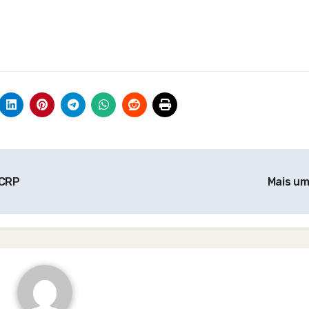
 CRP
Mais u