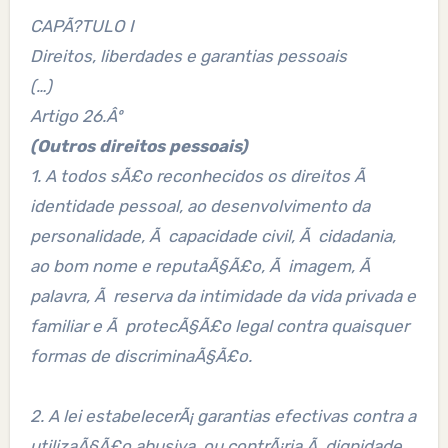
CAPÃ?TULO I
Direitos, liberdades e garantias pessoais
(…)
Artigo 26.Âº
(Outros direitos pessoais)
1. A todos sÃ£o reconhecidos os direitos Ã
identidade pessoal, ao desenvolvimento da
personalidade, Ã capacidade civil, Ã cidadania,
ao bom nome e reputaÃ§Ã£o, Ã imagem, Ã
palavra, Ã reserva da intimidade da vida privada e
familiar e Ã protecÃ§Ã£o legal contra quaisquer
formas de discriminaÃ§Ã£o.
2. A lei estabelecerÃ¡ garantias efectivas contra a
utilizaÃ§Ã£o abusiva, ou contrÃ¡ria Ã dignidade