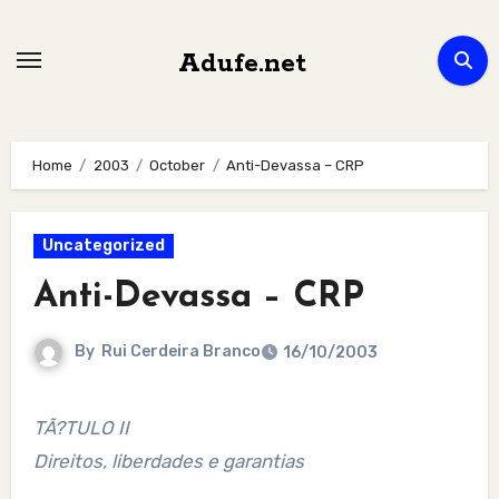
Skip
to
Adufe.net
content
Home
2003
October
Anti-Devassa – CRP
Uncategorized
Anti-Devassa – CRP
By
Rui Cerdeira Branco
16/10/2003
TÃ?TULO II
Direitos, liberdades e garantias