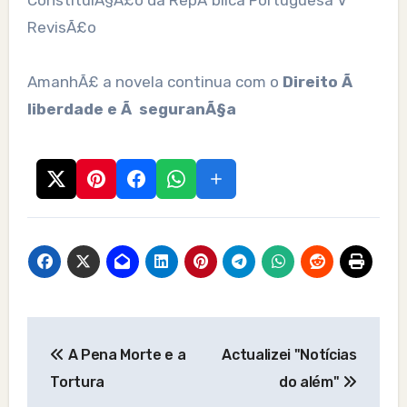
ConstituiÃ§Ã£o da RepÃºblica Portuguesa V
RevisÃ£o
AmanhÃ£ a novela continua com o
Direito Ã
liberdade e Ã seguranÃ§a
Post
A Pena Morte e a
Actualizei "Notícias
navigation
Tortura
do além"