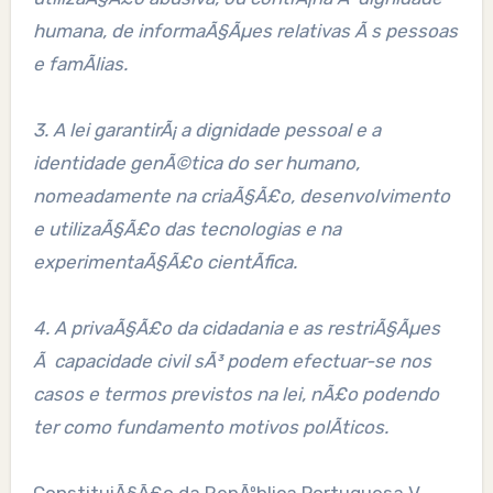
humana, de informaÃ§Ãµes relativas Ã s pessoas
e famÃ­lias.
3. A lei garantirÃ¡ a dignidade pessoal e a
identidade genÃ©tica do ser humano,
nomeadamente na criaÃ§Ã£o, desenvolvimento
e utilizaÃ§Ã£o das tecnologias e na
experimentaÃ§Ã£o cientÃ­fica.
4. A privaÃ§Ã£o da cidadania e as restriÃ§Ãµes
Ã capacidade civil sÃ³ podem efectuar-se nos
casos e termos previstos na lei, nÃ£o podendo
ter como fundamento motivos polÃ­ticos.