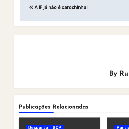
A IF já não é carochinha!
navigation
By
Ru
Publicações Relacionadas
Desporto
SCP
Parti