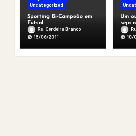
Uncategorized
Uncat
Sporting Bi-Campeão em
Um ou
Futsal
seja o
melho
Rui Cerdeira Branco
Ru
18/06/2011
10/