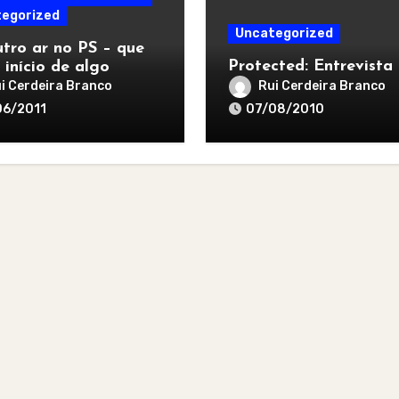
egorized
Uncategorized
tro ar no PS – que
Protected: Entrevista
 início de algo
r
i Cerdeira Branco
Rui Cerdeira Branco
06/2011
07/08/2010