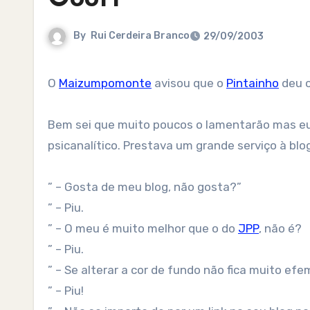
By
Rui Cerdeira Branco
29/09/2003
O
Maizumpomonte
avisou que o
Pintainho
deu o
Bem sei que muito poucos o lamentarão mas eu
psicanalítico. Prestava um grande serviço à blo
” – Gosta de meu blog, não gosta?”
” – Piu.
” – O meu é muito melhor que o do
JPP
, não é?
” – Piu.
” – Se alterar a cor de fundo não fica muito ef
” – Piu!