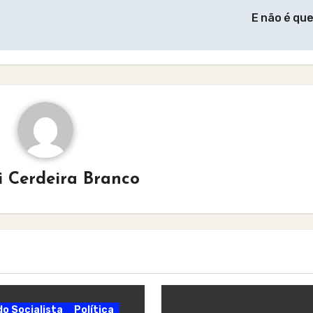
E não é qu
i Cerdeira Branco
do Socialista
Política