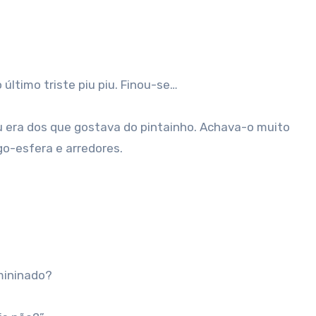
 último triste piu piu. Finou-se…
 era dos que gostava do pintainho. Achava-o muito
go-esfera e arredores.
emininado?