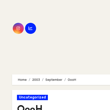
Skip
to
content
Home
2003
September
OooH
Uncategorized
OooH