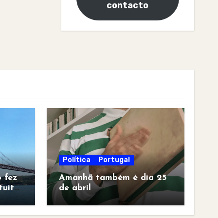
contacto
Política
Portugal
 fez
Amanhã também é dia 25
tuita
de abril