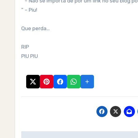
” – Não se importa de por um link no seu blog po
” – Piu!
Que perda…
RIP
PIU PIU
Post