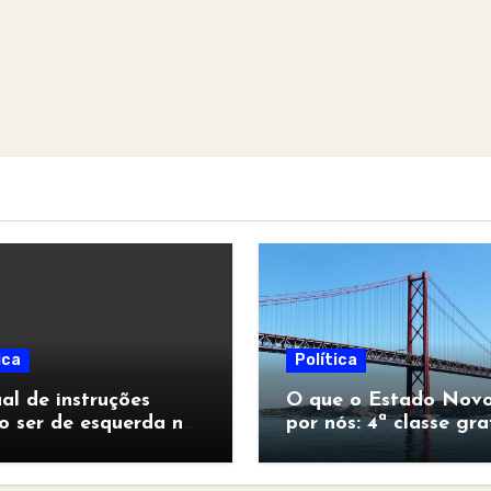
ica
Política
l de instruções
O que o Estado Novo
o ser de esquerda no
por nós: 4ª classe gra
pocalipse”
para todos