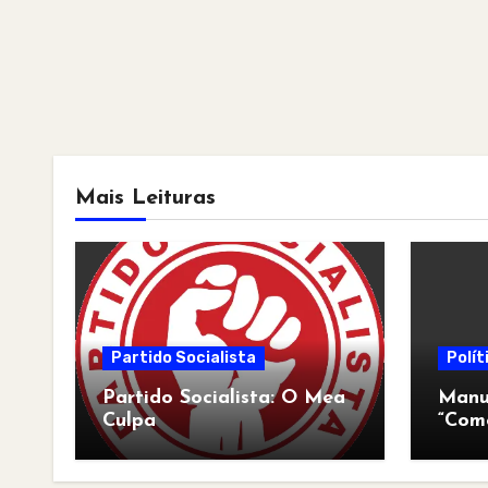
Mais Leituras
Partido Socialista
Polít
Partido Socialista: O Mea
Manua
Culpa
“Com
pós-a