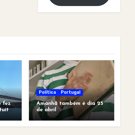
Política
Portugal
 fez
Amanhã também é dia 25
tuita
de abril