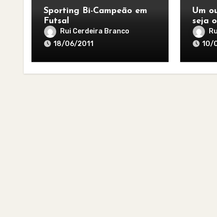
Sporting Bi-Campeão em
Um ou
Futsal
seja o
melho
Rui Cerdeira Branco
Ru
18/06/2011
10/