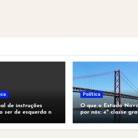
ica
Política
l de instruções
O que o Estado Novo
o ser de esquerda no
por nós: 4ª classe gra
pocalipse”
para todos