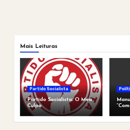
Mais Leituras
Partido Socialista
Polít
Partido Socialista: O Mea
Manua
Culpa
“Com
pós-a