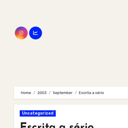
Skip
to
content
Home
2003
September
Escrita a sério
Uncategorized
Escrita a sério