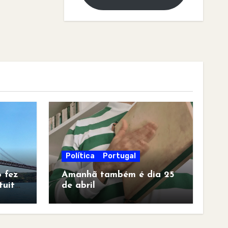
Política
Portugal
 fez
Amanhã também é dia 25
tuita
de abril