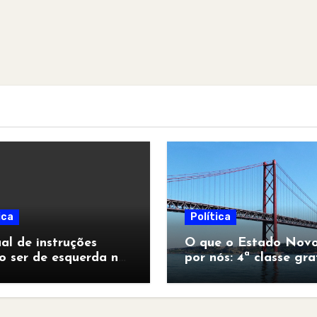
ica
Política
l de instruções
O que o Estado Novo
o ser de esquerda no
por nós: 4ª classe gra
pocalipse”
para todos