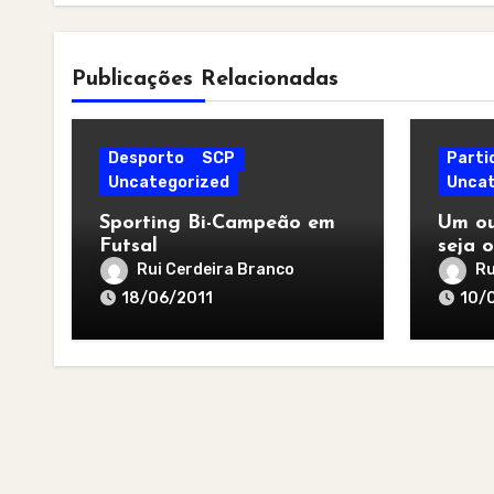
Publicações Relacionadas
Desporto
SCP
Parti
Uncategorized
Uncat
Sporting Bi-Campeão em
Um ou
Futsal
seja o
melho
Rui Cerdeira Branco
Ru
18/06/2011
10/