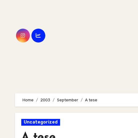
Skip
to
content
Home
2003
September
A tese
Uncategorized
A tese