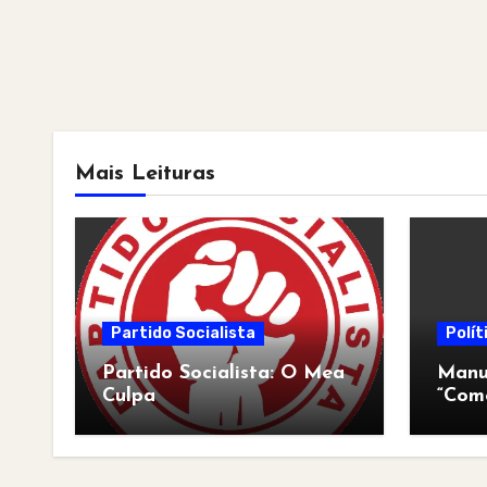
Mais Leituras
Partido Socialista
Polít
Partido Socialista: O Mea
Manua
Culpa
“Com
pós-a