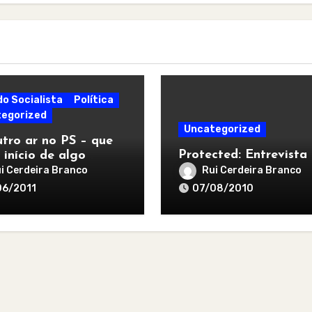
do Socialista
Política
egorized
Uncategorized
tro ar no PS – que
Protected: Entrevista
 início de algo
r
i Cerdeira Branco
Rui Cerdeira Branco
06/2011
07/08/2010