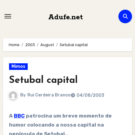
Skip
to
Adufe.net
content
Home
2003
August
Setubal capital
Mimos
Setubal capital
By
Rui Cerdeira Branco
04/08/2003
A
BBC
patrocina um breve momento de
humor colocando a nossa capital na
península de Setubal…