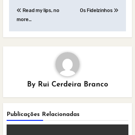
Post
Read my lips, no
Os Fidelzinhos
navigation
more…
By
Rui Cerdeira Branco
Publicações Relacionadas