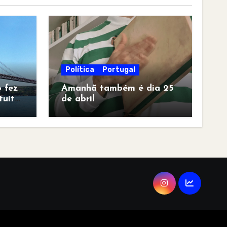
Política
Portugal
 fez
Amanhã também é dia 25
tuita
de abril