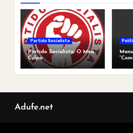
Partido Socialista
Polít
Partido Socialista: O Mea
Manua
Culpa
“Com
pós-a
Adufe.net