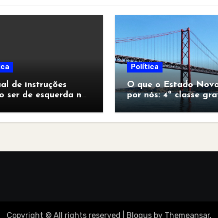
ica
Política
l de instruções
O que o Estado Novo
o ser de esquerda no
por nós: 4ª classe gra
pocalipse”
para todos
Copyright © All rights reserved
|
Blogus
by
Themeansar
.