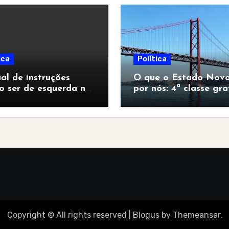
ica
Política
l de instruções
O que o Estado Novo
o ser de esquerda no
por nós: 4ª classe gra
pocalipse”
para todos
Copyright © All rights reserved
|
Blogus
by
Themeansar
.