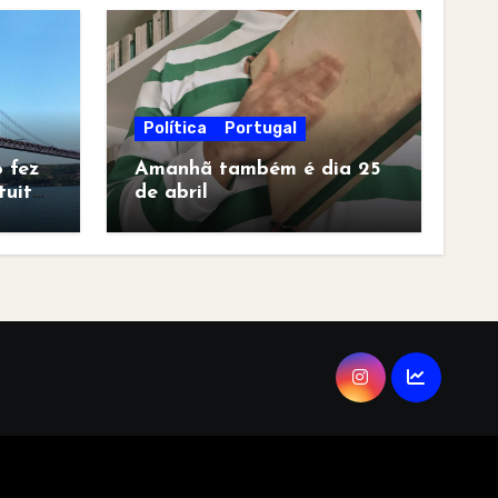
Política
Portugal
 fez
Amanhã também é dia 25
tuita
de abril