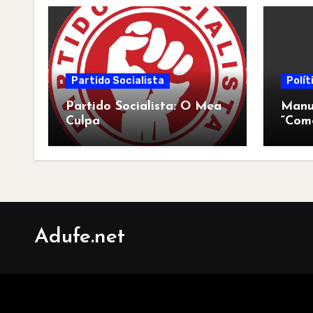
Partido Socialista
Polít
Partido Socialista: O Mea
Manua
Culpa
“Com
pós-a
Adufe.net