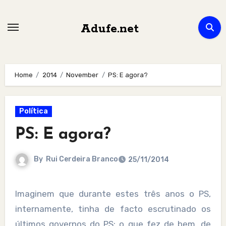
Skip
to
Adufe.net
content
Home
2014
November
PS: E agora?
Política
PS: E agora?
By
Rui Cerdeira Branco
25/11/2014
Imaginem que durante estes três anos o PS,
internamente, tinha de facto escrutinado os
últimos governos do PS: o que fez de bem, de