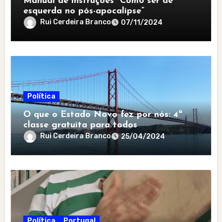
Manual de instruções “Como ser de
esquerda no pós-apocalipse”
Rui Cerdeira Branco
07/11/2024
Política
O que o Estado Novo fez por nós: 4ª
classe gratuita para todos
Rui Cerdeira Branco
25/04/2024
Política
Portugal