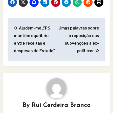
Post
Ajudem-me…”PS
Umas palavras sobre
navigation
mantém equilíbrio
a reposição das
entre receitas e
subvenções a ex-
despesas do Estado”
políticos:
By
Rui Cerdeira Branco