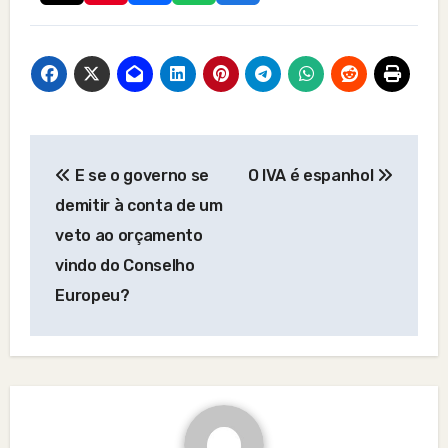
Post
E se o governo se
O IVA é espanhol
navigation
demitir à conta de um
veto ao orçamento
vindo do Conselho
Europeu?