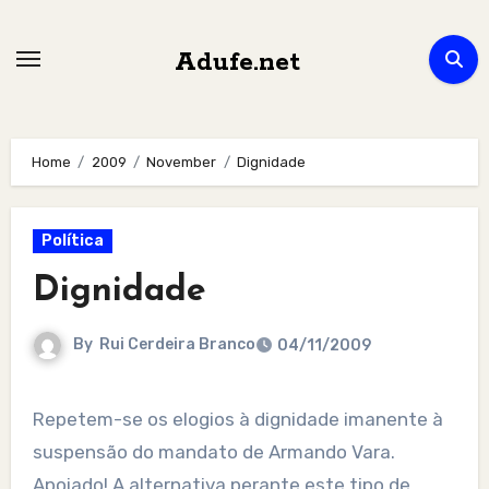
Skip
to
Adufe.net
content
Home
2009
November
Dignidade
Política
Dignidade
By
Rui Cerdeira Branco
04/11/2009
Repetem-se os elogios à dignidade imanente à
suspensão do mandato de Armando Vara.
Apoiado! A alternativa perante este tipo de