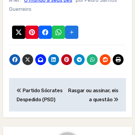
A ler: “
O mundo a seus pés
” por Pedro Santos
Guerreiro
Post
Partido Sócrates
Rasgar ou assinar, eis
navigation
Despedido (PSD)
a questão