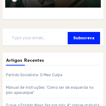
Type your email…
Subscreva
Artigos Recentes
Partido Socialista: O Mea Culpa
Manual de instruções “Como ser de esquerda no
pós-apocalipse”
O que o Estado Novo fez por nós: 4ª classe gratuita