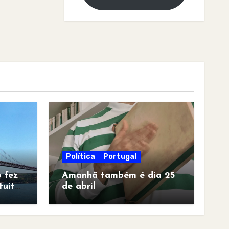
Política
Portugal
 fez
Amanhã também é dia 25
tuita
de abril