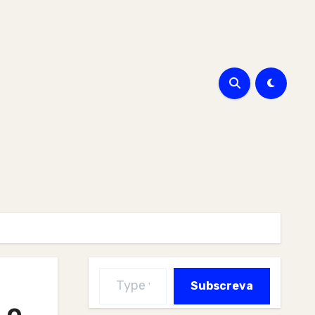
Type your email…
Subscreva
 o