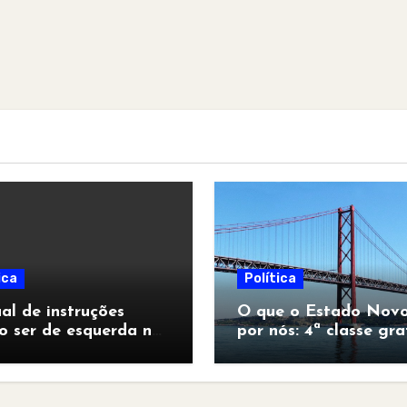
ica
Política
l de instruções
O que o Estado Novo
o ser de esquerda no
por nós: 4ª classe gra
pocalipse”
para todos