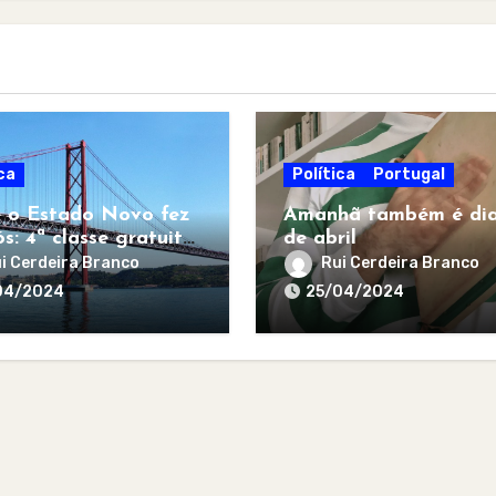
ca
Política
Portugal
 o Estado Novo fez
Amanhã também é dia
s: 4ª classe gratuita
de abril
todos
i Cerdeira Branco
Rui Cerdeira Branco
04/2024
25/04/2024