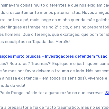
nsinavam coisas muito diferentes e que nos exigiam ca
endo crescentemente menos paternalistas. Novos amigo
rro, antes a pé, mais longe da minha querida mãe galinha
r línguas estrangeiras no 2º ciclo, o ensino preparatóri
les homens! Que diferença, que excitação, que bom ter i
os eucaliptos na Tapada das Mercês!
sições muito bruscas – Investigadores defendem fusão 
uscas? Rupturas? Traumas?! Expliquem e justifiquem com
são mas por favor deixem o trauma de lado. Nós nasce
 a nossa existência – em todos os sentidos), vivemos e
modo de vida!
aulo Rangel há-de ter alguma razão no que escreve: “
S
a a preparatória foi de facto traumático, mas no senti