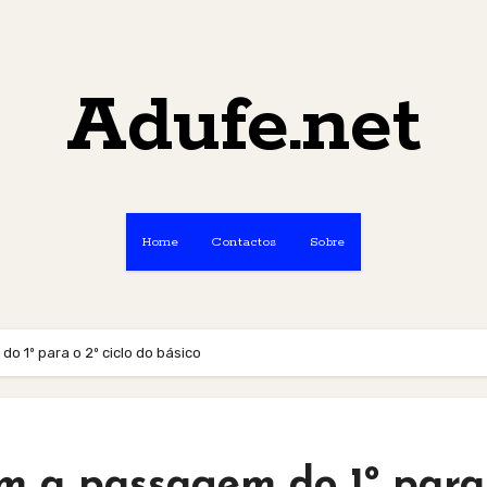
Adufe.net
Home
Contactos
Sobre
o 1º para o 2º ciclo do básico
m a passagem do 1º para