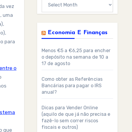
Archives
da vez
s, uma
),
o),
Economia E Finanças
do para
Menos €5 a €6,25 para encher
o depósito na semana de 10 a
17 de agosto
entre o
o
Como obter as Referências
mos
Bancárias para pagar o IRS
anual?
Dicas para Vender Online
istema
(aquilo de que já não precisa e
fazê-lo sem correr riscos
fiscais e outros)
do que