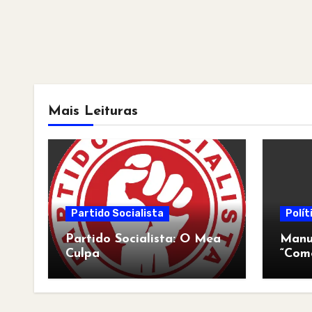
Mais Leituras
Partido Socialista
Polít
Partido Socialista: O Mea
Manua
Culpa
“Com
pós-a