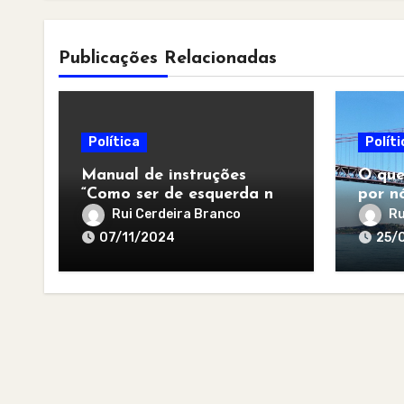
Publicações Relacionadas
Política
Políti
Manual de instruções
O que
“Como ser de esquerda no
por nó
pós-apocalipse”
para 
Rui Cerdeira Branco
Ru
07/11/2024
25/