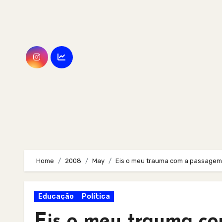
Skip
to
content
Home
2008
May
Eis o meu trauma com a passagem d
Educação
Política
Eis o meu trauma co