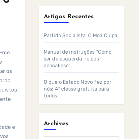
Artigos Recentes
Partido Socialista: O Mea Culpa
Manual de instruções “Como
ser de esquerda no pós-
e
apocalipse”
ar os
cordo
O que o Estado Novo fez por
nós: 4ª classe gratuita para
quistou
todos
lente
Archives
dade e
ovos