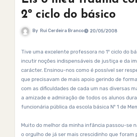
2º ciclo do básico
By
Rui Cerdeira Branco
20/05/2008
Tive uma excelente professora no 1º ciclo do básico, então escola primária. A professora Manuela soube-me
incutir noções indispensáveis de justiça e da i
carácter. Ensinou-nos como é possível ser respe
que precisavam de mais apoio gerindo de forma
com as dificuldades de cada um nas diversas m
a amizade e admiração de todos os alunos dura
funcionária pública da escola básica Nº 1 de Mem
Muito do melhor da minha infância passou-se n
o orgulho de já ser mais crescidinho que fora