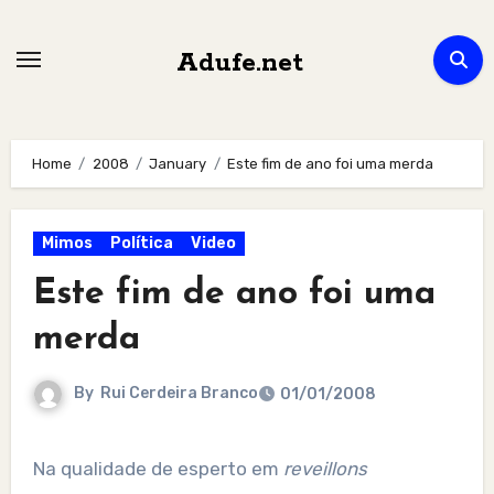
Skip
to
Adufe.net
content
Home
2008
January
Este fim de ano foi uma merda
Mimos
Política
Video
Este fim de ano foi uma
merda
By
Rui Cerdeira Branco
01/01/2008
Na qualidade de esperto em
reveillons