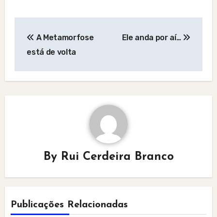
Post
A Metamorfose
Ele anda por aí…
navigation
está de volta
By
Rui Cerdeira Branco
Publicações Relacionadas