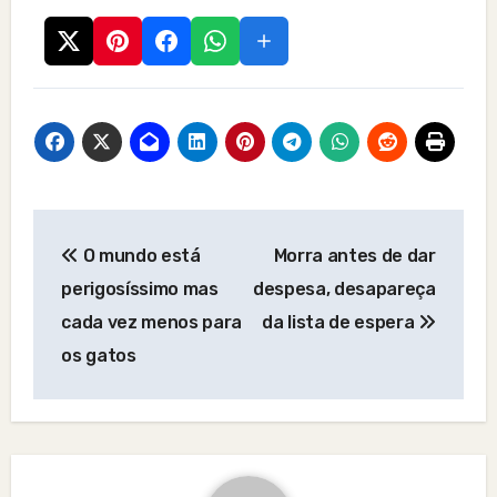
Post
O mundo está
Morra antes de dar
navigation
perigosíssimo mas
despesa, desapareça
cada vez menos para
da lista de espera
os gatos