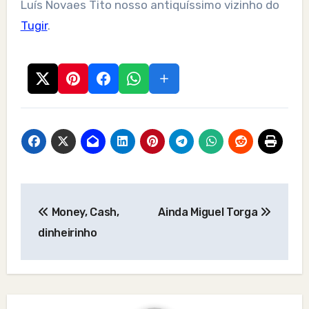
Luís Novaes Tito nosso antiquíssimo vizinho do
Tugir
.
Post
Money, Cash,
Ainda Miguel Torga
navigation
dinheirinho