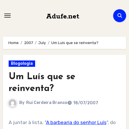
Skip
to
Adufe.net
content
Home
2007
July
Um Luís que se reinventa?
Blogologia
Um Luís que se
reinventa?
By
Rui Cerdeira Branco
18/07/2007
A juntar à lista, "
A barbearia do senhor Luís
", do