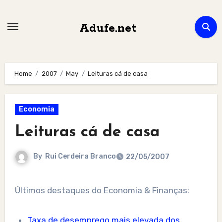
Skip
to
Adufe.net
content
Home
2007
May
Leituras cá de casa
Economia
Leituras cá de casa
By
Rui Cerdeira Branco
22/05/2007
Últimos destaques do Economia & Finanças:
Taxa de desemprego mais elevada dos