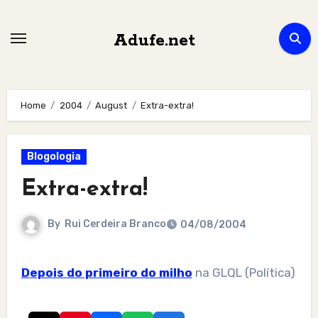
Skip
to
Adufe.net
content
Home
2004
August
Extra-extra!
Blogologia
Extra-extra!
By
Rui Cerdeira Branco
04/08/2004
Depois do primeiro do milho
na GLQL (Política)