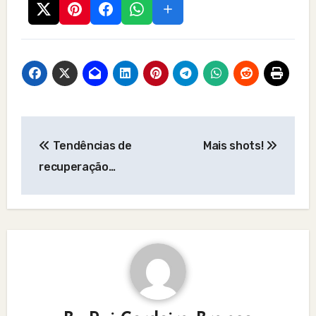
Post
Tendências de
Mais shots!
navigation
recuperação…