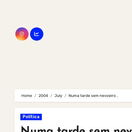
Skip
to
content
Home
2004
July
Numa tarde sem nevoeiro…
Política
Numa tarde sem nev