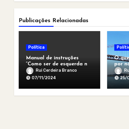
Publicações Relacionadas
Política
Políti
Manual de instruções
O que
“Como ser de esquerda no
por nó
pós-apocalipse”
para 
Rui Cerdeira Branco
Ru
07/11/2024
25/