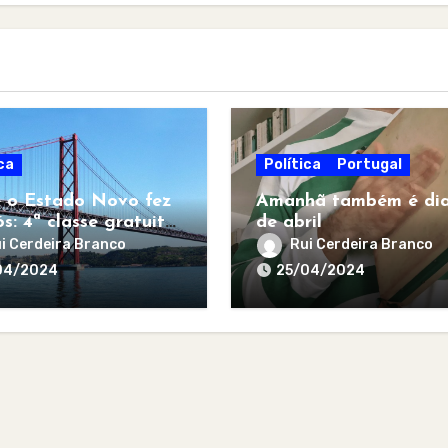
ca
Política
Portugal
 o Estado Novo fez
Amanhã também é dia
s: 4ª classe gratuita
de abril
todos
i Cerdeira Branco
Rui Cerdeira Branco
04/2024
25/04/2024