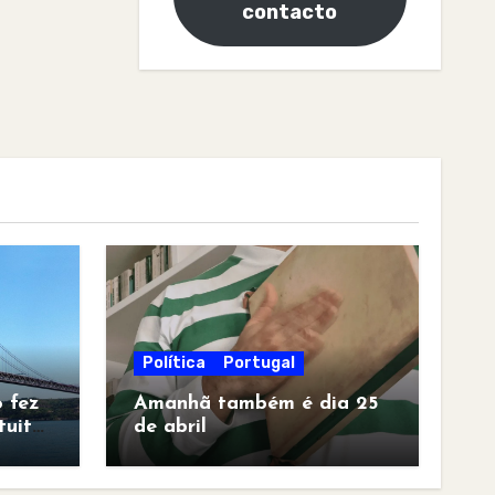
contacto
Política
Portugal
 fez
Amanhã também é dia 25
tuita
de abril