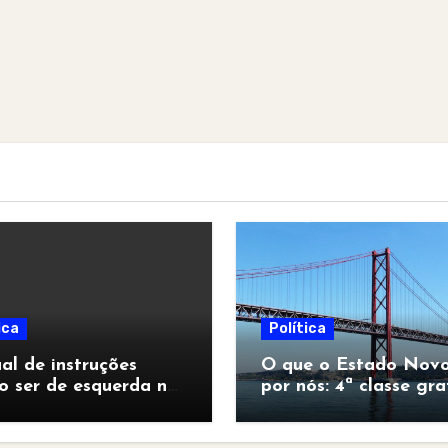
ica
Política
l de instruções
O que o Estado Novo
o ser de esquerda no
por nós: 4ª classe gra
pocalipse”
para todos