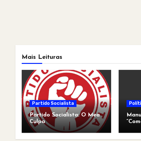
Mais Leituras
Partido Socialista
Polít
Partido Socialista: O Mea
Manua
Culpa
“Com
pós-a