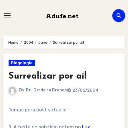
Skip
to
Adufe.net
content
Home
2004
June
Surrealizar por aí!
Blogologia
Surrealizar por aí!
By
Rui Cerdeira Branco
23/06/2004
Temas para post virtuais:
1.
A festa do solstício ontem no
Lux
.