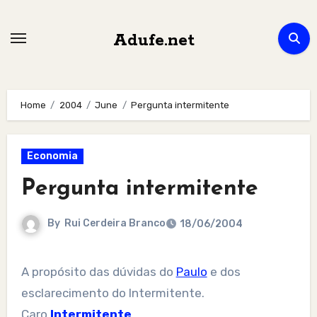
Skip
to
Adufe.net
content
Home
2004
June
Pergunta intermitente
Economia
Pergunta intermitente
By
Rui Cerdeira Branco
18/06/2004
A propósito das dúvidas do
Paulo
e dos
esclarecimento do Intermitente.
Caro
Intermitente
,