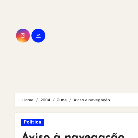
Skip
to
content
Home
2004
June
Aviso à navegação
Política
Aviso à navegação