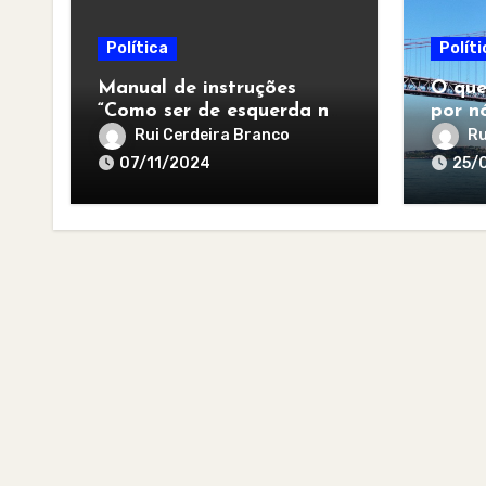
Política
Políti
Manual de instruções
O que
“Como ser de esquerda no
por nó
pós-apocalipse”
para 
Rui Cerdeira Branco
Ru
07/11/2024
25/