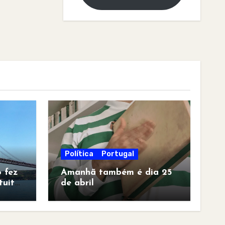
Política
Portugal
 fez
Amanhã também é dia 25
tuita
de abril