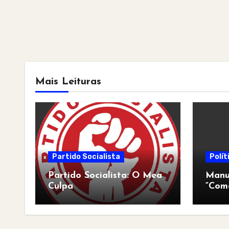
Mais Leituras
Partido Socialista
Polít
Partido Socialista: O Mea
Manua
Culpa
“Com
pós-a