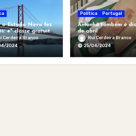
ca
Política
Portugal
 o Estado Novo fez
Amanhã também é dia
s: 4ª classe gratuita
de abril
todos
i Cerdeira Branco
Rui Cerdeira Branco
04/2024
25/04/2024