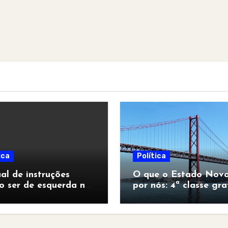
ica
Política
l de instruções
O que o Estado Novo
o ser de esquerda no
por nós: 4ª classe gra
pocalipse”
para todos