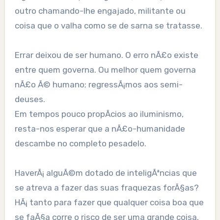
outro chamando-lhe engajado, militante ou
coisa que o valha como se de sarna se tratasse.
Errar deixou de ser humano. O erro nÃ£o existe
entre quem governa. Ou melhor quem governa
nÃ£o Ã© humano; regressÃ¡mos aos semi-
deuses.
Em tempos pouco propÃ­cios ao iluminismo,
resta-nos esperar que a nÃ£o-humanidade
descambe no completo pesadelo.
HaverÃ¡ alguÃ©m dotado de inteligÃªncias que
se atreva a fazer das suas fraquezas forÃ§as?
HÃ¡ tanto para fazer que qualquer coisa boa que
se faÃ§a corre o risco de ser uma grande coisa.