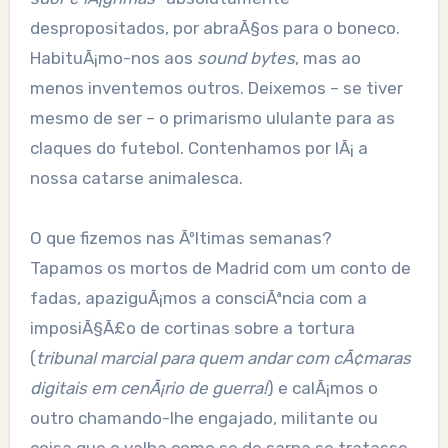
despropositados, por abraÃ§os para o boneco.
HabituÃ¡mo-nos aos
sound bytes
, mas ao
menos inventemos outros. Deixemos – se tiver
mesmo de ser – o primarismo ululante para as
claques do futebol. Contenhamos por lÃ¡ a
nossa catarse animalesca.
O que fizemos nas Ãºltimas semanas?
Tapamos os mortos de Madrid com um conto de
fadas, apaziguÃ¡mos a consciÃªncia com a
imposiÃ§Ã£o de cortinas sobre a tortura
(
tribunal marcial para quem andar com cÃ¢maras
digitais em cenÃ¡rio de guerra!
) e calÃ¡mos o
outro chamando-lhe engajado, militante ou