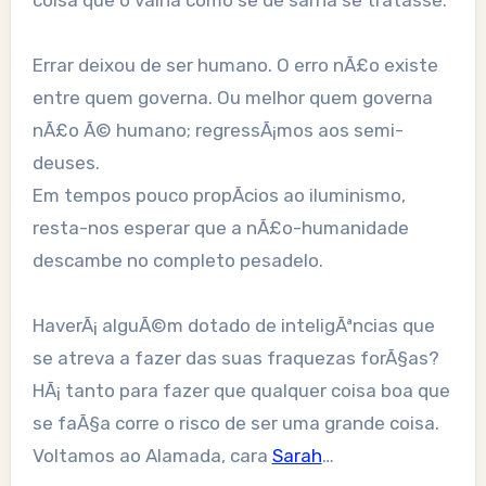
coisa que o valha como se de sarna se tratasse.
Errar deixou de ser humano. O erro nÃ£o existe
entre quem governa. Ou melhor quem governa
nÃ£o Ã© humano; regressÃ¡mos aos semi-
deuses.
Em tempos pouco propÃ­cios ao iluminismo,
resta-nos esperar que a nÃ£o-humanidade
descambe no completo pesadelo.
HaverÃ¡ alguÃ©m dotado de inteligÃªncias que
se atreva a fazer das suas fraquezas forÃ§as?
HÃ¡ tanto para fazer que qualquer coisa boa que
se faÃ§a corre o risco de ser uma grande coisa.
Voltamos ao Alamada, cara
Sarah
…