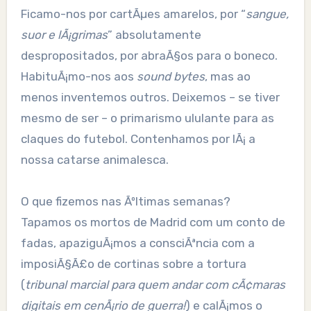
Ficamo-nos por cartÃµes amarelos, por “
sangue,
suor e lÃ¡grimas
” absolutamente
despropositados, por abraÃ§os para o boneco.
HabituÃ¡mo-nos aos
sound bytes
, mas ao
menos inventemos outros. Deixemos – se tiver
mesmo de ser – o primarismo ululante para as
claques do futebol. Contenhamos por lÃ¡ a
nossa catarse animalesca.
O que fizemos nas Ãºltimas semanas?
Tapamos os mortos de Madrid com um conto de
fadas, apaziguÃ¡mos a consciÃªncia com a
imposiÃ§Ã£o de cortinas sobre a tortura
(
tribunal marcial para quem andar com cÃ¢maras
digitais em cenÃ¡rio de guerra!
) e calÃ¡mos o