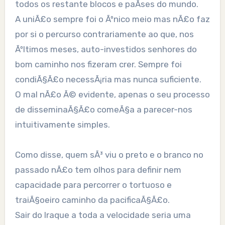
todos os restante blocos e paÃ­ses do mundo.
A uniÃ£o sempre foi o Ãºnico meio mas nÃ£o faz
por si o percurso contrariamente ao que, nos
Ãºltimos meses, auto-investidos senhores do
bom caminho nos fizeram crer. Sempre foi
condiÃ§Ã£o necessÃ¡ria mas nunca suficiente.
O mal nÃ£o Ã© evidente, apenas o seu processo
de disseminaÃ§Ã£o comeÃ§a a parecer-nos
intuitivamente simples.
Como disse, quem sÃ³ viu o preto e o branco no
passado nÃ£o tem olhos para definir nem
capacidade para percorrer o tortuoso e
traiÃ§oeiro caminho da pacificaÃ§Ã£o.
Sair do Iraque a toda a velocidade seria uma