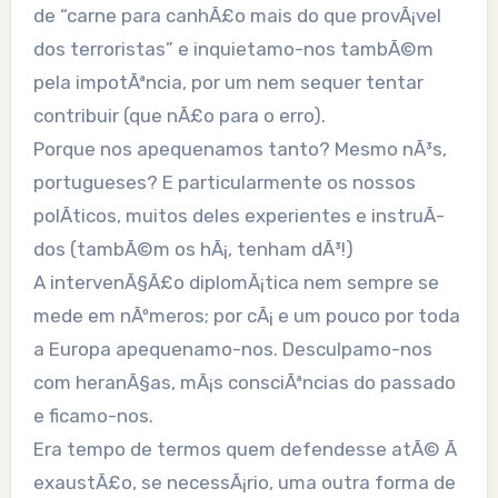
de “carne para canhÃ£o mais do que provÃ¡vel
dos terroristas” e inquietamo-nos tambÃ©m
pela impotÃªncia, por um nem sequer tentar
contribuir (que nÃ£o para o erro).
Porque nos apequenamos tanto? Mesmo nÃ³s,
portugueses? E particularmente os nossos
polÃ­ticos, muitos deles experientes e instruÃ­
dos (tambÃ©m os hÃ¡, tenham dÃ³!)
A intervenÃ§Ã£o diplomÃ¡tica nem sempre se
mede em nÃºmeros; por cÃ¡ e um pouco por toda
a Europa apequenamo-nos. Desculpamo-nos
com heranÃ§as, mÃ¡s consciÃªncias do passado
e ficamo-nos.
Era tempo de termos quem defendesse atÃ© Ã
exaustÃ£o, se necessÃ¡rio, uma outra forma de