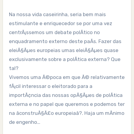
Na nossa vida caseirinha, seria bem mais
estimulante e enriquecedor se por uma vez
centrÃ¡ssemos um debate polÃ­tico no
enquadramento externo deste paÃ­s. Fazer das
eleiÃ§Ãµes europeias umas eleiÃ§Ãµes quase
exclusivamente sobre a polÃ­tica externa? Que
tal?
Vivemos uma Ã©poca em que Ã© relativamente
fÃ¡cil interessar o eleitorado para a
importÃ¢ncia das nossas opÃ§Ãµes de polÃ­tica
externa e no papel que queremos e podemos ter
na âconstruÃ§Ã£o europeiaâ?. Haja um mÃ­nimo
de engenho…