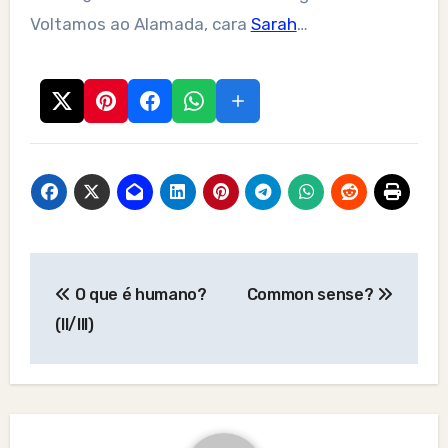
Voltamos ao Alamada, cara
Sarah
…
Post
O que é humano?
Common sense?
navigation
(II/III)