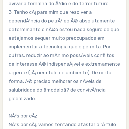
avivar a fornalha do Ã³dio e do terror futuro.
3. Tenho cÃ¡ para mim que resolver a
dependÃªncia do petrÃ³leo Ã© absolutamente
determinante e nÃ£o estou nada seguro de que
estejamos sequer muito preocupados em
implementar a tecnologia que o permita. Por
outras, reduzir ao mÃ­nimo possÃ­veis conflitos
de interesse Ã© indispensÃ¡vel e extremamente
urgente (jÃ¡ nem falo do ambiente). De certa
forma, Ã© preciso melhorar os nÃ­veis de
salubridade do âmodeloâ? de convivÃªncia
globalizado.
NÃ³s por cÃ¡:
NÃ³s por cÃ¡, vamos tentando afastar o rÃ³tulo