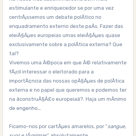
estimulante e enriquecedor se por uma vez
centrÃ¡ssemos um debate polÃ­tico no
enquadramento externo deste paÃ­s. Fazer das
eleiÃ§Ãµes europeias umas eleiÃ§Ãµes quase
exclusivamente sobre a polÃ­tica externa? Que
tal?
Vivemos uma Ã©poca em que Ã© relativamente
fÃ¡cil interessar o eleitorado para a
importÃ¢ncia das nossas opÃ§Ãµes de polÃ­tica
externa e no papel que queremos e podemos ter
na âconstruÃ§Ã£o europeiaâ?. Haja um mÃ­nimo
de engenho…
Ficamo-nos por cartÃµes amarelos, por “
sangue,
suor e lÃ¡grimas
” absolutamente