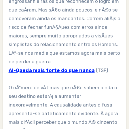
engrossar fileiras os que reconhecem o logro em
que caÃ­ram. Mas sÃ£o ainda poucos, e nÃ£o se
demoveram ainda os mandantes. Correm aliÃ¡s o
risco de fechar funÃ§Ãµes com erros ainda
maiores, sempre muito apropriados a visÃµes
simplistas do relacionamento entre os Homens.
LÃª-se nos media que estamos agora mais perto
de perder a guerra.
Al-Qaeda mais forte do que nunca
(TSF)
O nÃºmero de vÃ­timas que nÃ£o sabem ainda o
seu destino estarÃ¡ a aumentar
inexoravelmente. A causalidade antes difusa
apresenta-se pateticamente evidente. Ã agora
mais difÃ­cil perceber que o mundo Ã© cinzento