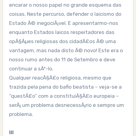
encarar o nosso papel no grande esquema das
coisas. Neste percurso, defender o laicismo do
Estado Ã© inegociÃ¡vel. E apresentarmo-nos
enquanto Estados laicos respeitadores das
opÃ§Ãµes religiosas dos cidadÃ£os Ã© uma
vantagem, mas nada disto Ã© novo! Este era o
nosso rumo antes do 11 de Setembro e deve
continuar a sÃª-lo.
Qualquer reacÃ§Ã£o religiosa, mesmo que
trazida pela pena do bafio beatista – veja-se a
“questÃ£o” com a constituiÃ§Ã£o europeia –
serÃ¡ um problema desnecessÃ¡rio e sempre um
problema.
III