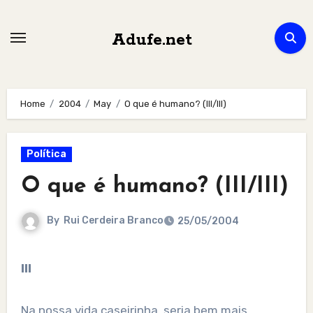
Skip
to
Adufe.net
content
Home
2004
May
O que é humano? (III/III)
Política
O que é humano? (III/III)
By
Rui Cerdeira Branco
25/05/2004
III
Na nossa vida caseirinha, seria bem mais