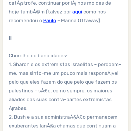
catÃ¡strofe, continuar por lÃ¡ nos moldes de
hoje tambÃ©m (talvez por
aqui
como nos
recomendou o
Paulo
– Marina Ottaway).
II
Chorrilho de banalidades:
1. Sharon e os extremistas israelitas – perdoem-
me, mas sinto-me um pouco mais responsÃ¡vel
pelo que eles fazem do que pelo que fazem os
palestinos – sÃ£o, como sempre, os maiores
aliados das suas contra-partes extremistas
Ã¡rabes.
2. Bush e a sua administraÃ§Ã£o permanecem
exuberantes lanÃ§a chamas que continuam a