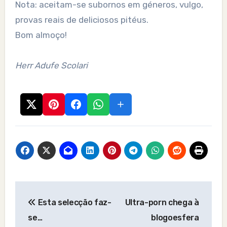
Nota: aceitam-se subornos em géneros, vulgo,
provas reais de deliciosos pitéus.
Bom almoço!
Herr Adufe Scolari
Post
Esta selecção faz-
Ultra-porn chega à
navigation
se…
blogoesfera