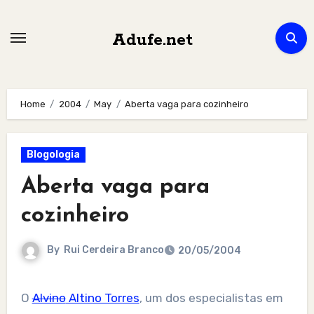
Skip
to
Adufe.net
content
Home
2004
May
Aberta vaga para cozinheiro
Blogologia
Aberta vaga para
cozinheiro
By
Rui Cerdeira Branco
20/05/2004
O
Alvino
Altino Torres
, um dos especialistas em