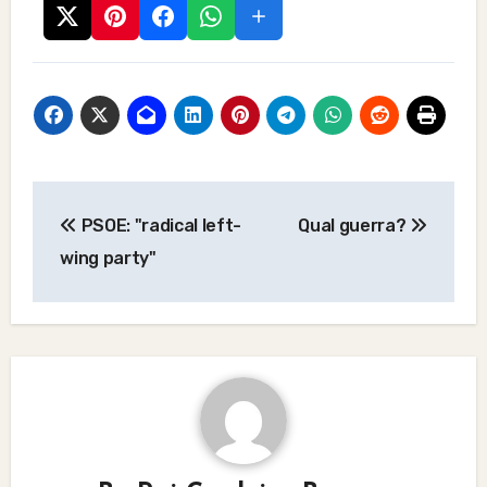
Post
PSOE: "radical left-
Qual guerra?
navigation
wing party"