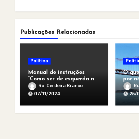
Publicações Relacionadas
Política
Políti
Manual de instruções
O que
“Como ser de esquerda no
por nó
pós-apocalipse”
para 
Rui Cerdeira Branco
Ru
07/11/2024
25/