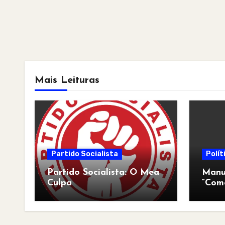
Mais Leituras
Partido Socialista
Polít
Partido Socialista: O Mea
Manua
Culpa
“Com
pós-a