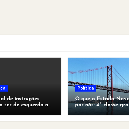
ica
Política
l de instruções
O que o Estado Novo
o ser de esquerda no
por nós: 4ª classe gra
pocalipse”
para todos