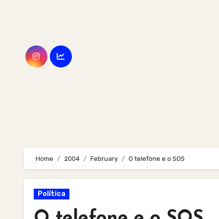
Skip
to
content
Home
2004
February
O telefone e o SOS
Política
O telefone e o SOS