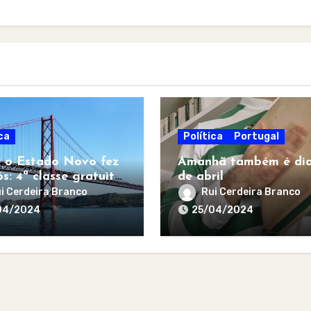
ca
Política
Portugal
 o Estado Novo fez
Amanhã também é dia
s: 4ª classe gratuita
de abril
todos
i Cerdeira Branco
Rui Cerdeira Branco
04/2024
25/04/2024