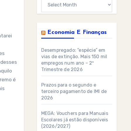
Archives
Economia E Finanças
ntarei
Desempregado: “espécie” em
es
vias de extinção. Mais 150 mil
s desses
empregos num ano – 2º
Trimestre de 2026
quilo
premo é
Prazos para o segundo e
is
terceiro pagamento de IMI de
2026
MEGA: Vouchers para Manuais
Escolares já estão disponíveis
(2026/2027)