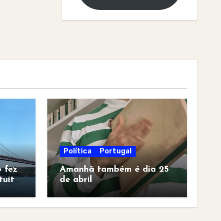
Política
Portugal
 fez
Amanhã também é dia 25
tuita
de abril