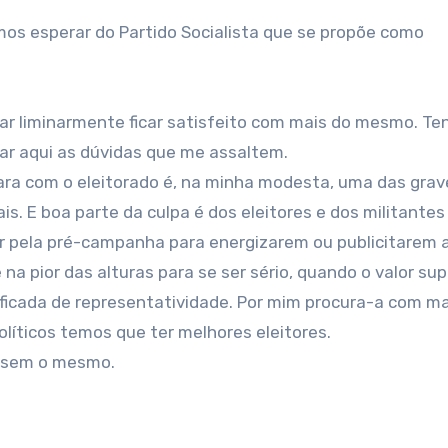
mos esperar do Partido Socialista que se propõe como
usar liminarmente ficar satisfeito com mais do mesmo. Te
ar aqui as dúvidas que me assaltem.
ara com o eleitorado é, na minha modesta, uma das grav
s. E boa parte da culpa é dos eleitores e dos militante
pela pré-campanha para energizarem ou publicitarem a
na pior das alturas para se ser sério, quando o valor su
tificada de representatividade. Por mim procura-a com ma
olíticos temos que ter melhores eleitores.
essem o mesmo.