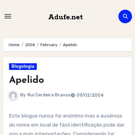
Skip
to
Adufe.net
content
Home
2004
February
Apelido
Blogologia
Apelido
By
Rui Cerdeira Branco
09/02/2004
Este blogue nunca foi anónimo mas a ausência
do nome em local de fácil identificação pode dar
azo a más interpretações. Considerando tal