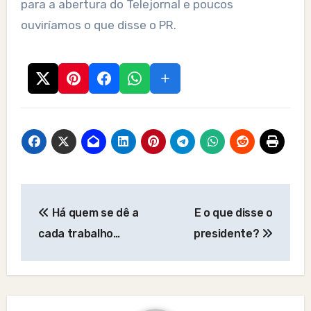
para a abertura do Telejornal e poucos
ouviríamos o que disse o PR.
Post
Há quem se dê a
E o que disse o
navigation
cada trabalho…
presidente?