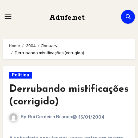
Skip
to
Adufe.net
content
Home
2004
January
Derrubando mistificações (corrigido)
Política
Derrubando mistificações
(corrigido)
By
Rui Cerdeira Branco
15/01/2004