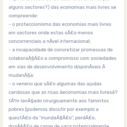
alguns sectores?) das economias mais livres se
compreende:
– o proteccionismo das economias mais livres
em sectores onde estas sÃ£o menos
concorrenciais a nÃ­vel internacional;
– a incapacidade de concretizar promessas de
colaboraÃ§Ã£o e compromisso com sociedades
em vias de desenvolvimento disponÃ­veis Ã
mudanÃ§a;
– o veneno que sÃ£o algumas das ajudas
caridosas que as ricas âeconomias mais livresâ?
tÃªm lanÃ§ado cirurgicamente aos famintos
pobres [podemos discutir por exemplo a
questÃ£o da “inundaÃ§Ã£o”, perdÃ£o,
doaÃ§Ã£o de carne de vaca potencialmente