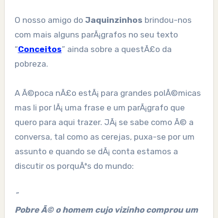
O nosso amigo do
Jaquinzinhos
brindou-nos
com mais alguns parÃ¡grafos no seu texto
“
Conceitos
” ainda sobre a questÃ£o da
pobreza.
A Ã©poca nÃ£o estÃ¡ para grandes polÃ©micas
mas li por lÃ¡ uma frase e um parÃ¡grafo que
quero para aqui trazer. JÃ¡ se sabe como Ã© a
conversa, tal como as cerejas, puxa-se por um
assunto e quando se dÃ¡ conta estamos a
discutir os porquÃªs do mundo:
”
Pobre Ã© o homem cujo vizinho comprou um