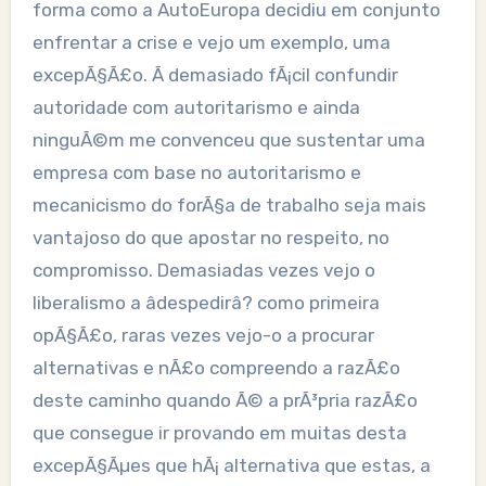
forma como a AutoEuropa decidiu em conjunto
enfrentar a crise e vejo um exemplo, uma
excepÃ§Ã£o. Ã demasiado fÃ¡cil confundir
autoridade com autoritarismo e ainda
ninguÃ©m me convenceu que sustentar uma
empresa com base no autoritarismo e
mecanicismo do forÃ§a de trabalho seja mais
vantajoso do que apostar no respeito, no
compromisso. Demasiadas vezes vejo o
liberalismo a âdespedirâ? como primeira
opÃ§Ã£o, raras vezes vejo-o a procurar
alternativas e nÃ£o compreendo a razÃ£o
deste caminho quando Ã© a prÃ³pria razÃ£o
que consegue ir provando em muitas desta
excepÃ§Ãµes que hÃ¡ alternativa que estas, a