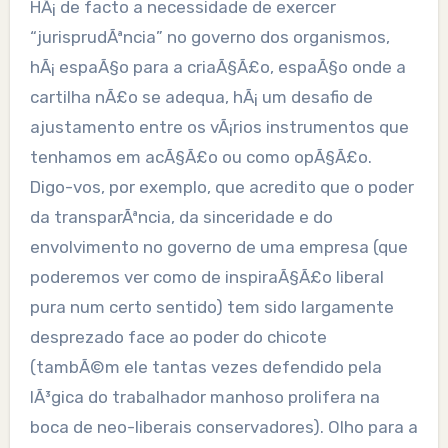
HÃ¡ de facto a necessidade de exercer
“jurisprudÃªncia” no governo dos organismos,
hÃ¡ espaÃ§o para a criaÃ§Ã£o, espaÃ§o onde a
cartilha nÃ£o se adequa, hÃ¡ um desafio de
ajustamento entre os vÃ¡rios instrumentos que
tenhamos em acÃ§Ã£o ou como opÃ§Ã£o.
Digo-vos, por exemplo, que acredito que o poder
da transparÃªncia, da sinceridade e do
envolvimento no governo de uma empresa (que
poderemos ver como de inspiraÃ§Ã£o liberal
pura num certo sentido) tem sido largamente
desprezado face ao poder do chicote
(tambÃ©m ele tantas vezes defendido pela
lÃ³gica do trabalhador manhoso prolifera na
boca de neo-liberais conservadores). Olho para a