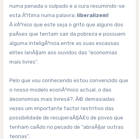
numa penada o culpado e a cura resumindo-se
esta Ãºltima numa palavra:
liberalizem!
Ã irÃ³nico que este seja o grito que alguns dos
paÃ­ses que tentam sair da pobreza e possuem
alguma inteligÃªncia entre as suas escassas
elites lanÃ§am aos ouvidos das “economias
mais livres”.
Pelo que vou conhecendo estou convencido que
o nosso modelo econÃ³mico actual, o das
âeconomias mais livresâ?, Ã© demasiadas
vezes um importante factor restritivo das
possibilidade de recuperaÃ§Ã£o de povos que
tenham caÃ­do no pecado de “abraÃ§ar outras
teorias”.