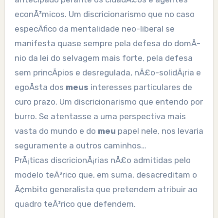
econÃ³micos. Um discricionarismo que no caso
especÃ­fico da mentalidade neo-liberal se
manifesta quase sempre pela defesa do domÃ­
nio da lei do selvagem mais forte, pela defesa
sem princÃ­pios e desregulada, nÃ£o-solidÃ¡ria e
egoÃ­sta dos
meus
interesses particulares de
curo prazo. Um discricionarismo que entendo por
burro. Se atentasse a uma perspectiva mais
vasta do mundo e do
meu
papel nele, nos levaria
seguramente a outros caminhos…
PrÃ¡ticas discricionÃ¡rias nÃ£o admitidas pelo
modelo teÃ³rico que, em suma, desacreditam o
Ã¢mbito generalista que pretendem atribuir ao
quadro teÃ³rico que defendem.