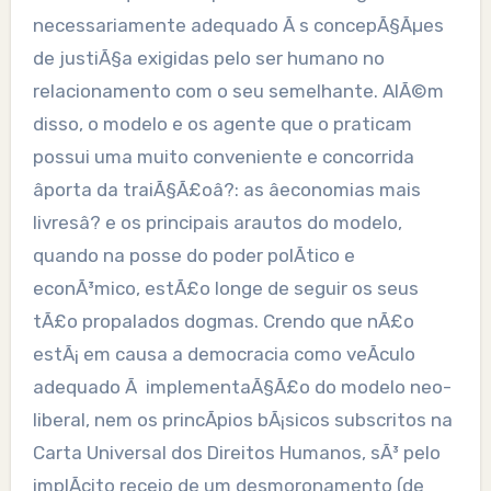
necessariamente adequado Ã s concepÃ§Ãµes
de justiÃ§a exigidas pelo ser humano no
relacionamento com o seu semelhante. AlÃ©m
disso, o modelo e os agente que o praticam
possui uma muito conveniente e concorrida
âporta da traiÃ§Ã£oâ?: as âeconomias mais
livresâ? e os principais arautos do modelo,
quando na posse do poder polÃ­tico e
econÃ³mico, estÃ£o longe de seguir os seus
tÃ£o propalados dogmas. Crendo que nÃ£o
estÃ¡ em causa a democracia como veÃ­culo
adequado Ã implementaÃ§Ã£o do modelo neo-
liberal, nem os princÃ­pios bÃ¡sicos subscritos na
Carta Universal dos Direitos Humanos, sÃ³ pelo
implÃ­cito receio de um desmoronamento (de