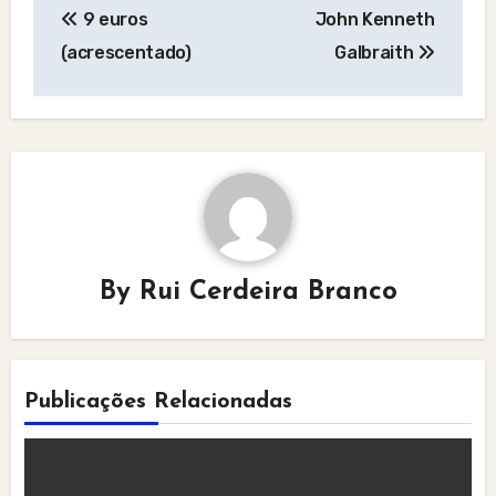
9 euros
John Kenneth
navigation
(acrescentado)
Galbraith
By
Rui Cerdeira Branco
Publicações Relacionadas