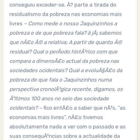
conseguiu exceder-se. Ã? parte a tirada do
residualismo da pobreza nas economias mais
livres
– Como mede o nosso Jaquinzinhos a
pobreza e de que pobreza fala? â jÃ¡ sabemos
que nÃ£o Ã© a relativa; A partir de quanto Ã©
residual? Qual o perÃ­odo histÃ³rico com que
compara a dimensÃ£o actual da pobreza nas
sociedades ocidentais? Qual a evoluÃ§Ã£o da
pobreza de que fala o Jaquinzinhos numa
perspectiva cronolÃ³gica recente, digamos, os
Ãºltimos 100 anos no seio das sociedade
ocidentais? –
fico entÃ£o a saber que nÃ³s, “as
economias mais livres”, nÃ£o tivemos
absolutamente nada a ver com o passado e as
suas consequÃªncias sobre a actualidade da