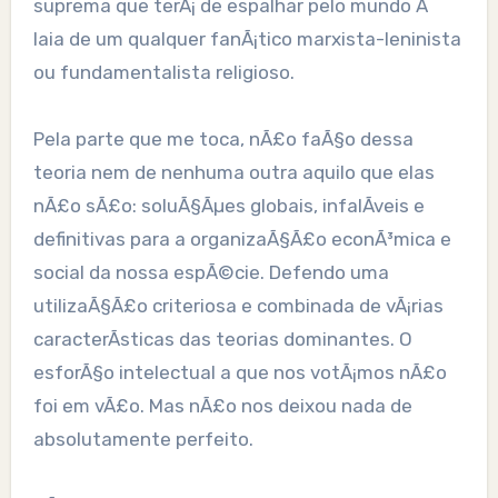
suprema que terÃ¡ de espalhar pelo mundo Ã
laia de um qualquer fanÃ¡tico marxista-leninista
ou fundamentalista religioso.
Pela parte que me toca, nÃ£o faÃ§o dessa
teoria nem de nenhuma outra aquilo que elas
nÃ£o sÃ£o: soluÃ§Ãµes globais, infalÃ­veis e
definitivas para a organizaÃ§Ã£o econÃ³mica e
social da nossa espÃ©cie. Defendo uma
utilizaÃ§Ã£o criteriosa e combinada de vÃ¡rias
caracterÃ­sticas das teorias dominantes. O
esforÃ§o intelectual a que nos votÃ¡mos nÃ£o
foi em vÃ£o. Mas nÃ£o nos deixou nada de
absolutamente perfeito.