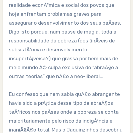
realidade econÃ³mica e social dos povos que
hoje enfrentam problemas graves para
assegurar o desenvolvimento dos seus paÃ­ses.
Digo isto porque, num passe de magia, toda a
responsabilidade da pobreza (dos ânÃ­veis de
subsistÃªncia e desenvolvimento
insuportÃ¡veisâ?) que grassa por bem mais de
meio mundo Ã© culpa exclusiva do “abraÃ§o a
outras teorias” que nÃ£o a neo-liberal…
Eu confesso que nem sabia quÃ£o abrangente
havia sido a prÃ¡tica desse tipo de abraÃ§os
teÃ³ricos nos paÃ­ses onde a pobreza se conta
maioritariamente pelo risco da indigÃªncia e
inaniÃ§Ã£o total. Mas o Jaquinzinhos descobriu