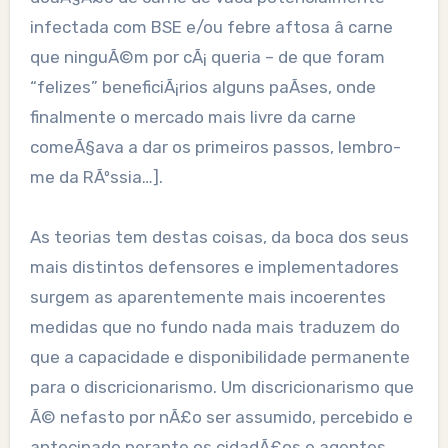
infectada com BSE e/ou febre aftosa â carne
que ninguÃ©m por cÃ¡ queria – de que foram
“felizes” beneficiÃ¡rios alguns paÃ­ses, onde
finalmente o mercado mais livre da carne
comeÃ§ava a dar os primeiros passos, lembro-
me da RÃºssia…].
As teorias tem destas coisas, da boca dos seus
mais distintos defensores e implementadores
surgem as aparentemente mais incoerentes
medidas que no fundo nada mais traduzem do
que a capacidade e disponibilidade permanente
para o discricionarismo. Um discricionarismo que
Ã© nefasto por nÃ£o ser assumido, percebido e
antecipado perante os cidadÃ£os e agentes