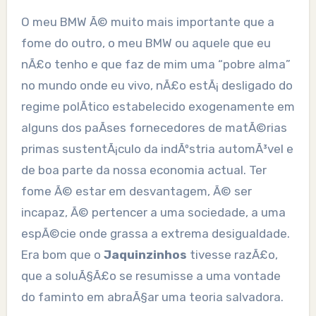
O meu BMW Ã© muito mais importante que a
fome do outro, o meu BMW ou aquele que eu
nÃ£o tenho e que faz de mim uma “pobre alma”
no mundo onde eu vivo, nÃ£o estÃ¡ desligado do
regime polÃ­tico estabelecido exogenamente em
alguns dos paÃ­ses fornecedores de matÃ©rias
primas sustentÃ¡culo da indÃºstria automÃ³vel e
de boa parte da nossa economia actual. Ter
fome Ã© estar em desvantagem, Ã© ser
incapaz, Ã© pertencer a uma sociedade, a uma
espÃ©cie onde grassa a extrema desigualdade.
Era bom que o
Jaquinzinhos
tivesse razÃ£o,
que a soluÃ§Ã£o se resumisse a uma vontade
do faminto em abraÃ§ar uma teoria salvadora.