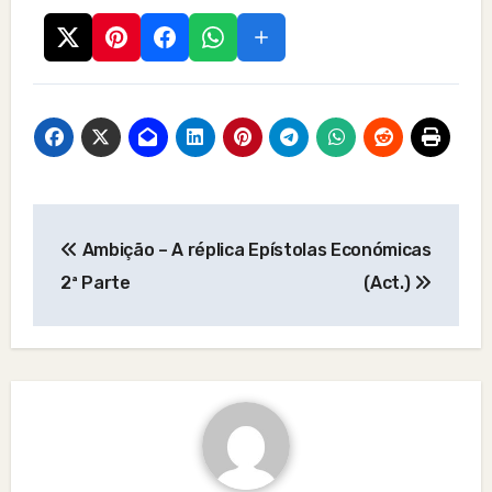
Post
Ambição – A réplica
Epístolas Económicas
navigation
2ª Parte
(Act.)