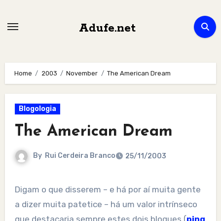
Skip
to
Adufe.net
content
Home
2003
November
The American Dream
Blogologia
The American Dream
By
Rui Cerdeira Branco
25/11/2003
Digam o que disserem – e há por aí muita gente
a dizer muita patetice – há um valor intrínseco
que destacaria sempre estes dois blogues (
ping