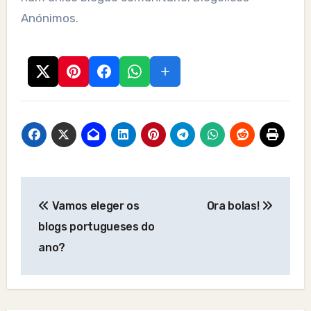
Anónimos.
Post
Vamos eleger os
Ora bolas!
navigation
blogs portugueses do
ano?