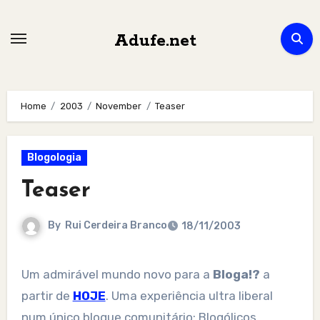
Skip
to
Adufe.net
content
Home
2003
November
Teaser
Blogologia
Teaser
By
Rui Cerdeira Branco
18/11/2003
Um admirável mundo novo para a
Bloga!?
a
partir de
HOJE
. Uma experiência ultra liberal
num único blogue comunitário: Blogólicos