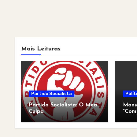
Mais Leituras
Partido Socialista
Polít
Partido Socialista: O Mea
Manua
Culpa
“Com
pós-a