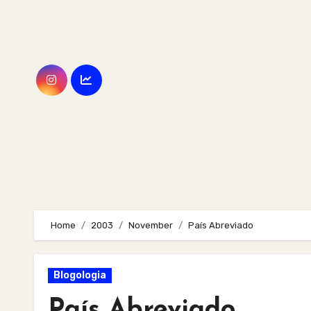
Skip
to
content
Home
2003
November
País Abreviado
Blogologia
País Abreviado