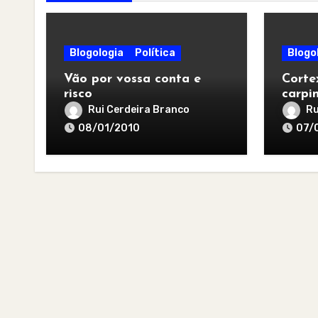
Blogologia
Política
Blogo
Vão por vossa conta e
Corte
risco
carpi
Rui Cerdeira Branco
Ru
08/01/2010
07/