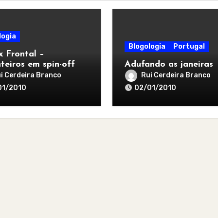
logia
Blogologia
Portugal
x Frontal –
nteiros em spin-off
Adufando as janeiras
i Cerdeira Branco
Rui Cerdeira Branco
01/2010
02/01/2010