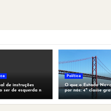
ica
Política
l de instruções
O que o Estado Novo
o ser de esquerda no
por nós: 4ª classe gra
pocalipse”
para todos