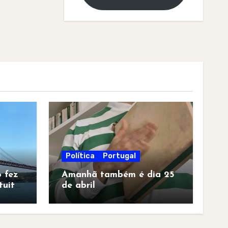
Política
Portugal
 fez
Amanhã também é dia 25
tuita
de abril