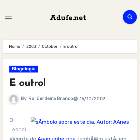
Skip
to
Adufe.net
content
Home
2003
October
E outro!
Blogologia
E outro!
By
Rui Cerdeira Branco
15/10/2003
O
Leonel
Vicente do
Aaanumberone
tambÃ©m estÃ¡ em