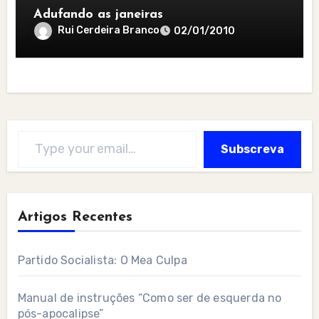
Adufando as janeiras
Rui Cerdeira Branco
02/01/2010
Type your email…
Subscreva
Artigos Recentes
Partido Socialista: O Mea Culpa
Manual de instruções “Como ser de esquerda no
pós-apocalipse”