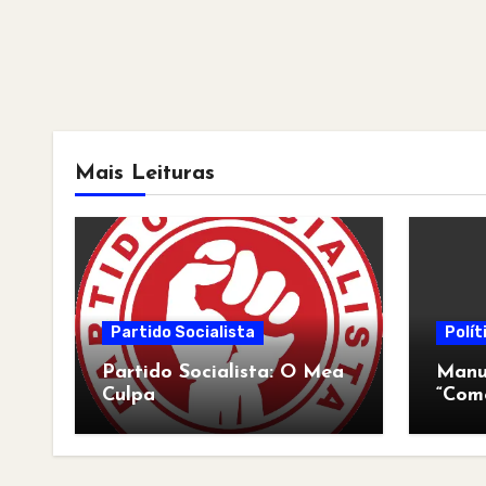
Mais Leituras
Partido Socialista
Polít
Partido Socialista: O Mea
Manua
Culpa
“Com
pós-a