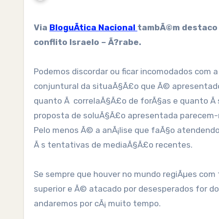
Via
BloguÃ­tica Nacional
tambÃ©m destaco p
conflito Israelo – Ã?rabe.
Podemos discordar ou ficar incomodados com a 
conjuntural da situaÃ§Ã£o que Ã© apresentado 
quanto Ã correlaÃ§Ã£o de forÃ§as e quanto Ã s 
proposta de soluÃ§Ã£o apresentada parecem-me
Pelo menos Ã© a anÃ¡lise que faÃ§o atendend
Ã s tentativas de mediaÃ§Ã£o recentes.
Se sempre que houver no mundo regiÃµes com 
superior e Ã© atacado por desesperados for do 
andaremos por cÃ¡ muito tempo.