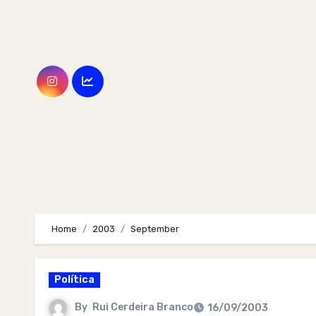
Skip
to
content
Home
2003
September
Política
By
Rui Cerdeira Branco
16/09/2003