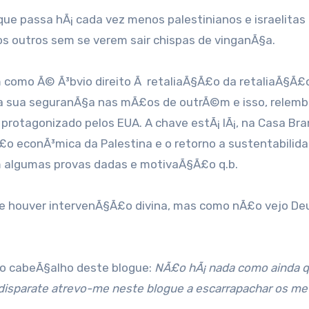
ue passa hÃ¡ cada vez menos palestinianos e israelitas
dos outros sem se verem sair chispas de vinganÃ§a.
em como Ã© Ã³bvio direito Ã retaliaÃ§Ã£o da retaliaÃ§Ã£
Ã´r a sua seguranÃ§a nas mÃ£os de outrÃ©m e isso, relem
r protagonizado pelos EUA. A chave estÃ¡ lÃ¡, na Casa Br
£o econÃ³mica da Palestina e o retorno a sustentabilid
em algumas provas dadas e motivaÃ§Ã£o q.b.
e houver intervenÃ§Ã£o divina, mas como nÃ£o vejo De
 ao cabeÃ§alho deste blogue:
NÃ£o hÃ¡ nada como ainda q
 disparate atrevo-me neste blogue a escarrapachar os m