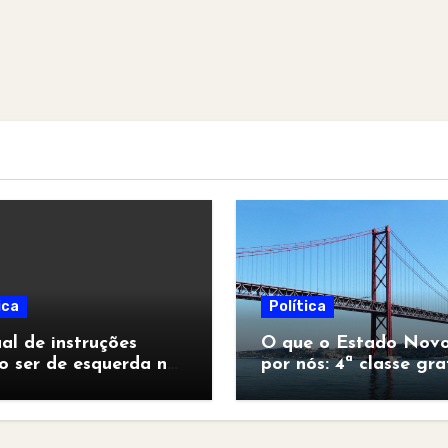
ica
Política
l de instruções
O que o Estado Novo
o ser de esquerda no
por nós: 4ª classe gra
pocalipse”
para todos