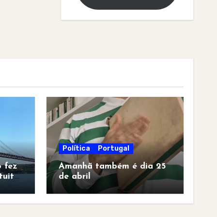
Política
Portugal
 fez
Amanhã também é dia 25
tuita
de abril