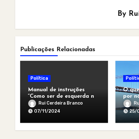
By
Ru
Publicações Relacionadas
Política
Políti
Manual de instruções
O que
“Como ser de esquerda no
por nó
pós-apocalipse”
para 
Rui Cerdeira Branco
Ru
07/11/2024
25/