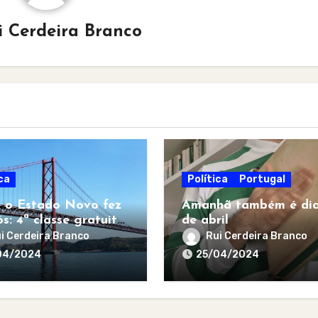
i Cerdeira Branco
ca
Política
Portugal
 o Estado Novo fez
Amanhã também é dia
s: 4ª classe gratuita
de abril
todos
i Cerdeira Branco
Rui Cerdeira Branco
04/2024
25/04/2024