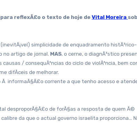
ara reflexÃ£o o texto de hoje de
Vital Moreira
sob
(inevitÃ¡vel) simplicidade de enquadramento histÃ³rico-
no artigo de jornal.
MAS
, o cerne, o diagnÃ³stico prese
causas / consequÃªncias do ciclo de violÃªncia, bem co
 difÃ­ceis de melhorar.
o Ã informaÃ§Ã£o corrente a que tenho acesso e atend
tal desproporÃ§Ã£o de forÃ§as a resposta de quem Ã©
calibre da que o actual governo israelita proporciona… 