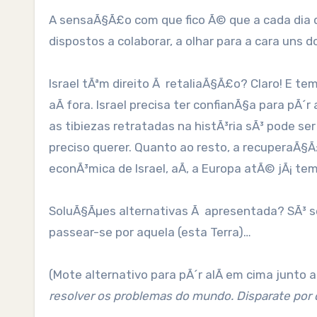
A sensaÃ§Ã£o com que fico Ã© que a cada dia q
dispostos a colaborar, a olhar para a cara uns 
Israel tÃªm direito Ã retaliaÃ§Ã£o? Claro! E t
aÃ­ fora. Israel precisa ter confianÃ§a para p
as tibiezas retratadas na histÃ³ria sÃ³ pode se
preciso querer. Quanto ao resto, a recuperaÃ§Ã
econÃ³mica de Israel, aÃ­, a Europa atÃ© jÃ¡ t
SoluÃ§Ãµes alternativas Ã apresentada? SÃ³ s
passear-se por aquela (esta Terra)…
(Mote alternativo para pÃ´r alÃ­ em cima junto
resolver os problemas do mundo. Disparate por