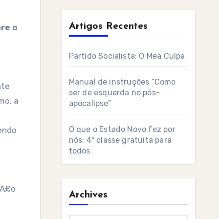
Artigos Recentes
re o
Partido Socialista: O Mea Culpa
Manual de instruções “Como
nte
ser de esquerda no pós-
mo, a
apocalipse”
O que o Estado Novo fez por
endo
nós: 4ª classe gratuita para
todos
NÃ£o
Archives