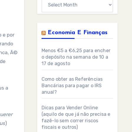
Archives
Economia E Finanças
o e por
brando
Menos €5 a €6,25 para encher
anca, Ã©
o depósito na semana de 10 a
ade
17 de agosto
Como obter as Referências
Bancárias para pagar o IRS
us a
anual?
Dicas para Vender Online
uerer
(aquilo de que já não precisa e
fazê-lo sem correr riscos
eus
)
fiscais e outros)