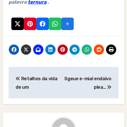
palavra
ternura
.
Post
Retalhos da vida
Sgeue e-mial endaivo
navigation
de um
plea…