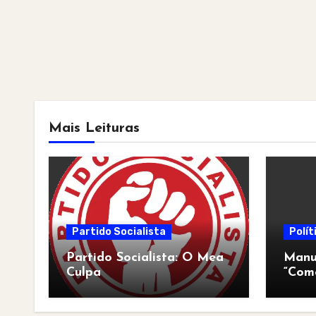
Mais Leituras
Partido Socialista
Polít
Partido Socialista: O Mea
Manua
Culpa
“Com
pós-a