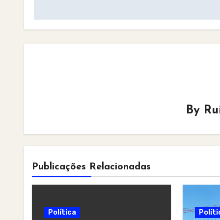
navigation
By
Ru
Publicações Relacionadas
Política
Políti