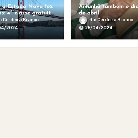
 o Estado Novo fez
Amanhã também é dia
s: 4ª classe gratuita
de abril
todos
i Cerdeira Branco
Rui Cerdeira Branco
04/2024
25/04/2024