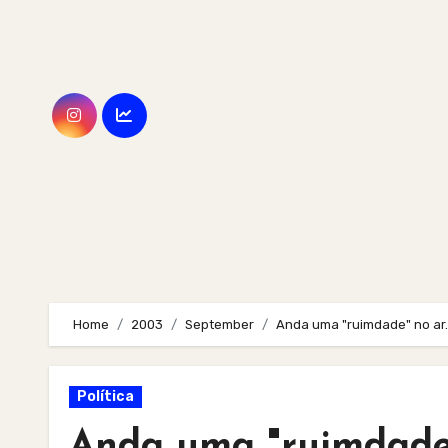
Skip
to
content
Home
2003
September
Anda uma "ruimdade" no ar
Política
Anda uma "ruimdade