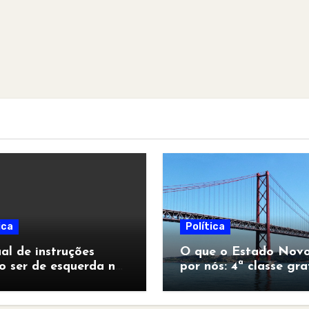
ica
Política
l de instruções
O que o Estado Novo
o ser de esquerda no
por nós: 4ª classe gra
pocalipse”
para todos