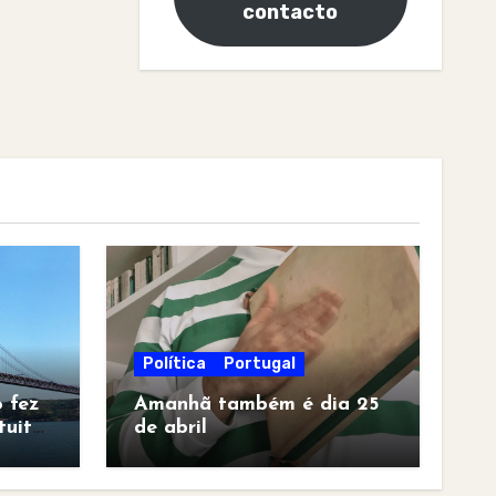
contacto
Política
Portugal
 fez
Amanhã também é dia 25
tuita
de abril