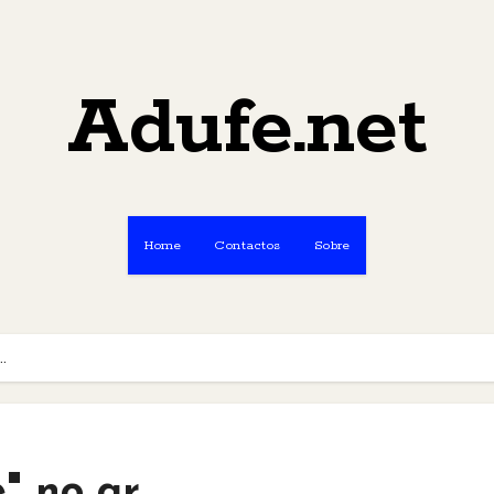
Adufe.net
Home
Contactos
Sobre
…
" no ar…