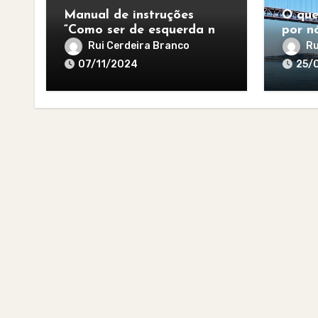
Manual de instruções
O que
“Como ser de esquerda no
por nó
pós-apocalipse”
para 
Rui Cerdeira Branco
Ru
07/11/2024
25/