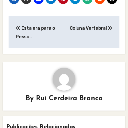
Post
Esta era para o
Coluna Vertebral
navigation
Pessa…
By
Rui Cerdeira Branco
Publicações Relacionadas