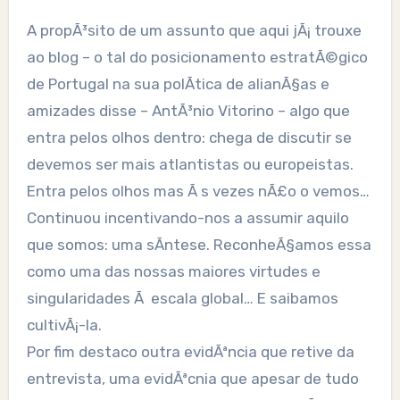
A propÃ³sito de um assunto que aqui jÃ¡ trouxe
ao blog – o tal do posicionamento estratÃ©gico
de Portugal na sua polÃ­tica de alianÃ§as e
amizades disse – AntÃ³nio Vitorino – algo que
entra pelos olhos dentro: chega de discutir se
devemos ser mais atlantistas ou europeistas.
Entra pelos olhos mas Ã s vezes nÃ£o o vemos…
Continuou incentivando-nos a assumir aquilo
que somos: uma sÃ­ntese. ReconheÃ§amos essa
como uma das nossas maiores virtudes e
singularidades Ã escala global… E saibamos
cultivÃ¡-la.
Por fim destaco outra evidÃªncia que retive da
entrevista, uma evidÃªcnia que apesar de tudo