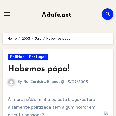
Skip
to
Adufe.net
content
Home
2003
July
Habemos pápa!
Política
Portugal
Habemos pápa!
By
Rui Cerdeira Branco
13/07/2003
Ã impressÃ£o minha ou esta blogo-esfera
altamente politizada tem algum horror em
discutir pessoas?