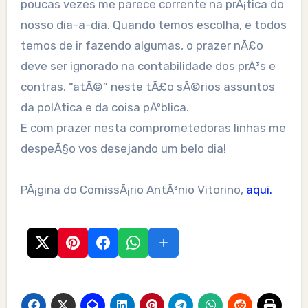
poucas vezes me parece corrente na prÃ¡tica do
nosso dia-a-dia. Quando temos escolha, e todos
temos de ir fazendo algumas, o prazer nÃ£o
deve ser ignorado na contabilidade dos prÃ³s e
contras, “atÃ©” neste tÃ£o sÃ©rios assuntos
da polÃ­tica e da coisa pÃºblica.
E com prazer nesta comprometedoras linhas me
despeÃ§o vos desejando um belo dia!
PÃ¡gina do ComissÃ¡rio AntÃ³nio Vitorino,
aqui.