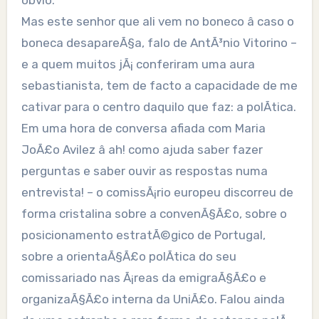
obvio.
Mas este senhor que ali vem no boneco â caso o
boneca desapareÃ§a, falo de AntÃ³nio Vitorino –
e a quem muitos jÃ¡ conferiram uma aura
sebastianista, tem de facto a capacidade de me
cativar para o centro daquilo que faz: a polÃ­tica.
Em uma hora de conversa afiada com Maria
JoÃ£o Avilez â ah! como ajuda saber fazer
perguntas e saber ouvir as respostas numa
entrevista! – o comissÃ¡rio europeu discorreu de
forma cristalina sobre a convenÃ§Ã£o, sobre o
posicionamento estratÃ©gico de Portugal,
sobre a orientaÃ§Ã£o polÃ­tica do seu
comissariado nas Ã¡reas da emigraÃ§Ã£o e
organizaÃ§Ã£o interna da UniÃ£o. Falou ainda