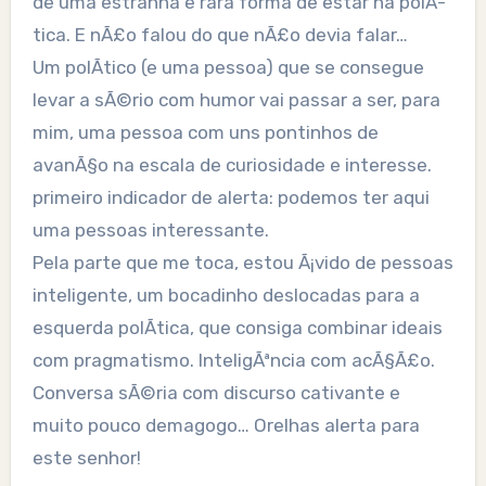
de uma estranha e rara forma de estar na polÃ­
tica. E nÃ£o falou do que nÃ£o devia falar…
Um polÃ­tico (e uma pessoa) que se consegue
levar a sÃ©rio com humor vai passar a ser, para
mim, uma pessoa com uns pontinhos de
avanÃ§o na escala de curiosidade e interesse.
primeiro indicador de alerta: podemos ter aqui
uma pessoas interessante.
Pela parte que me toca, estou Ã¡vido de pessoas
inteligente, um bocadinho deslocadas para a
esquerda polÃ­tica, que consiga combinar ideais
com pragmatismo. InteligÃªncia com acÃ§Ã£o.
Conversa sÃ©ria com discurso cativante e
muito pouco demagogo… Orelhas alerta para
este senhor!