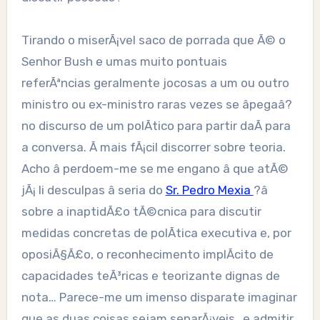
Tirando o miserÃ¡vel saco de porrada que Ã© o
Senhor Bush e umas muito pontuais
referÃªncias geralmente jocosas a um ou outro
ministro ou ex-ministro raras vezes se âpegaâ?
no discurso de um polÃ­tico para partir daÃ­ para
a conversa. Ã mais fÃ¡cil discorrer sobre teoria.
Acho â perdoem-me se me engano â que atÃ©
jÃ¡ li desculpas â seria do
Sr. Pedro Mexia
?â
sobre a inaptidÃ£o tÃ©cnica para discutir
medidas concretas de polÃ­tica executiva e, por
oposiÃ§Ã£o, o reconhecimento implÃ­cito de
capacidades teÃ³ricas e teorizante dignas de
nota… Parece-me um imenso disparate imaginar
que as duas coisas sejam separÃ¡veis…e admitir