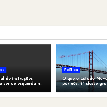
ica
Política
l de instruções
O que o Estado Novo
o ser de esquerda no
por nós: 4ª classe gra
pocalipse”
para todos