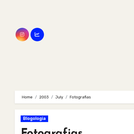
Skip
to
content
Home
2003
July
Fotografias
Blogologia
Fotografias