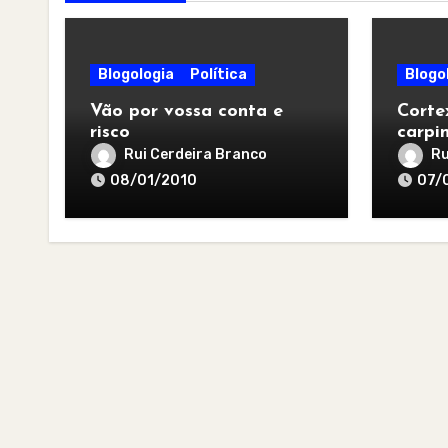
Blogologia
Política
Blogo
Vão por vossa conta e
Corte
risco
carpi
Rui Cerdeira Branco
Ru
08/01/2010
07/