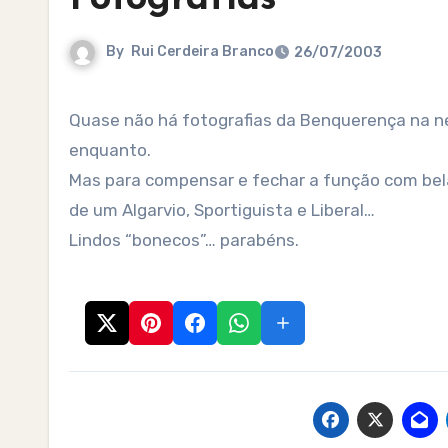
By
Rui Cerdeira Branco
26/07/2003
Quase não há fotografias da Benquerença na net… e eu não tenho saber e arte para as lá (cá) pôr, por
enquanto.
Mas para compensar e fechar a função com bela
de um Algarvio, Sportiguista e Liberal…
Lindos “bonecos”… parabéns.