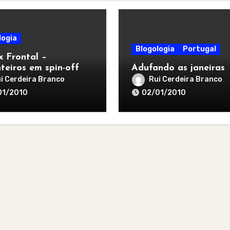
logia
Blogologia
Portugal
x Frontal –
nteiros em spin-off
Adufando as janeiras
i Cerdeira Branco
Rui Cerdeira Branco
01/2010
02/01/2010