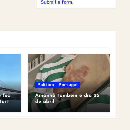
Submit a form.
Política
Portugal
 fez
Amanhã também é dia 25
tuita
de abril