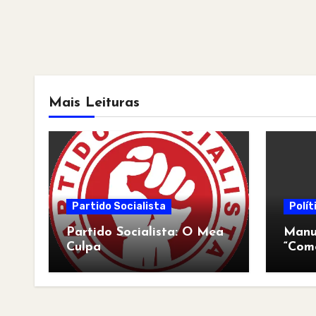
Mais Leituras
Partido Socialista
Polít
Partido Socialista: O Mea
Manua
Culpa
“Com
pós-a