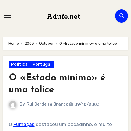
Skip
to
Adufe.net
content
Home
2003
October
O «Estado mínimo» é uma tolice
Política
Portugal
O «Estado mínimo» é
uma tolice
By
Rui Cerdeira Branco
09/10/2003
O
Fumaças
destacou um bocadinho, e muito